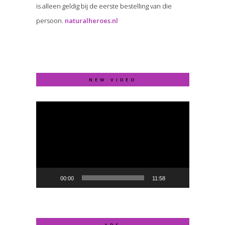
is alleen geldig bij de eerste bestelling van die
persoon.
naturalheroes.nl
NEW VIDEO
Video
Player
00:00
11:58
ADS