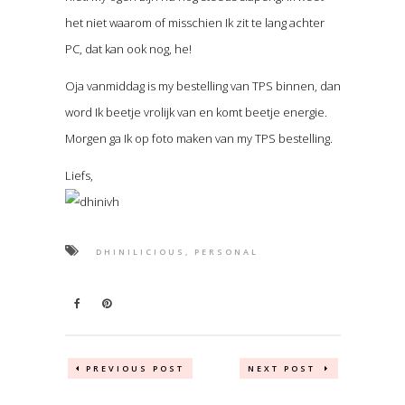
het niet waarom of misschien Ik zit te lang achter
PC, dat kan ook nog, he!
Oja vanmiddag is my bestelling van TPS binnen, dan
word Ik beetje vrolijk van en komt beetje energie.
Morgen ga Ik op foto maken van my TPS bestelling.
Liefs,
DHINILICIOUS, PERSONAL
PREVIOUS POST
NEXT POST