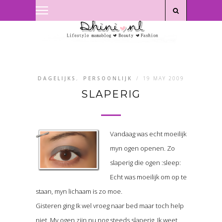
Privacyverklaring
|
Disclaimer
DAGELIJKS
,
PERSOONLIJK
/
19 MAY 2009
SLAPERIG
Vandaag was echt moeilijk
myn ogen openen. Zo
slaperig die ogen :sleep:
Echt was moeilijk om op te
staan, myn lichaam is zo moe.
Gisteren ging Ik wel vroeg naar bed maar toch help
niet. My ogen zijn nu nog steeds slaperig. Ik weet