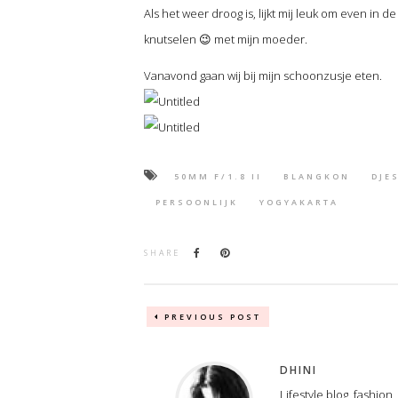
Als het weer droog is, lijkt mij leuk om even in d
knutselen 😉 met mijn moeder.
Vanavond gaan wij bij mijn schoonzusje eten.
50MM F/1.8 II
BLANGKON
DJE
PERSOONLIJK
YOGYAKARTA
SHARE
PREVIOUS POST
DHINI
Lifestyle blog, fashion