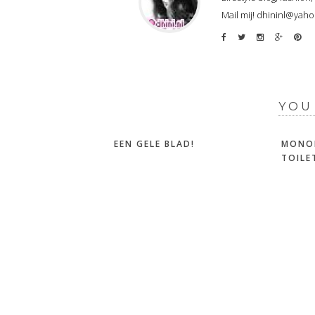
Mail mij! dhininl@yah
YOU
EEN GELE BLAD!
MONO
TOILE