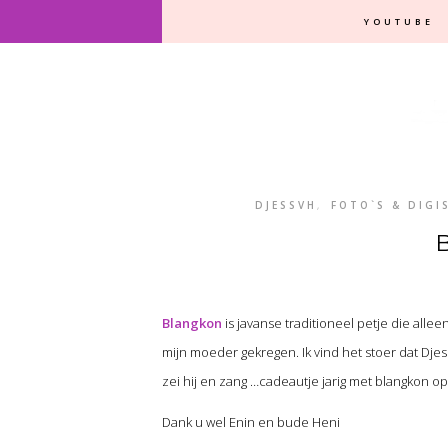
YOUTUBE
DJESSVH
,
FOTO`S & DIGI
Blangkon
is javanse traditioneel petje die all
mijn moeder gekregen. Ik vind het stoer dat Djess
zei hij en zang …cadeautje jarig met blangkon op
Dank u wel Enin en bude Heni