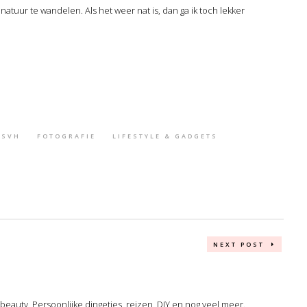
e natuur te wandelen. Als het weer nat is, dan ga ik toch lekker
SSVH
FOTOGRAFIE
LIFESTYLE & GADGETS
NEXT POST
, beauty, Persoonlijke dingetjes, reizen, DIY en nog veel meer.