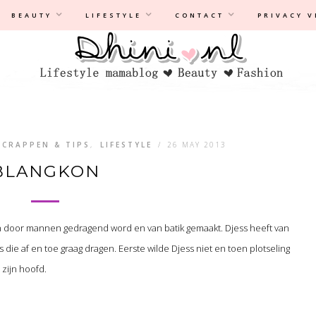
Privacyverklaring
|
Disclaimer
BEAUTY
LIFESTYLE
CONTACT
PRIVACY 
SCRAPPEN & TIPS
,
LIFESTYLE
/
26 MAY 2013
BLANGKON
een door mannen gedragend word en van batik gemaakt. Djess heeft van
 die af en toe graag dragen. Eerste wilde Djess niet en toen plotseling
 zijn hoofd.