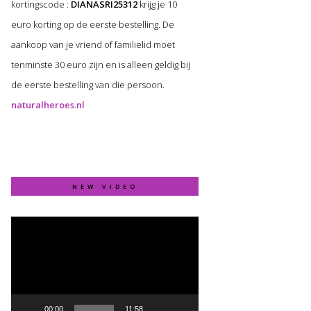
kortingscode :
DIANASRI25312
krijg je 10
euro korting op de eerste bestelling. De
aankoop van je vriend of familielid moet
tenminste 30 euro zijn en is alleen geldig bij
de eerste bestelling van die persoon.
naturalheroes.nl
NEW VIDEO
Video
Player
00:00
11:58