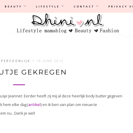
Privacyverklaring
|
Disclaimer
BEAUTY
LIFESTYLE
CONTACT
PRIVACY 
PERSOONLIJK
/
16 JUNE 2012
UTJE GEKREGEN
sje Jeannet. Eerder heeft zij mij al deze heerlijk body butter gegeven
uik hem elke dag (
artikel
) en ik ben van plan om nieuw te
hem nu…Dank je wel!