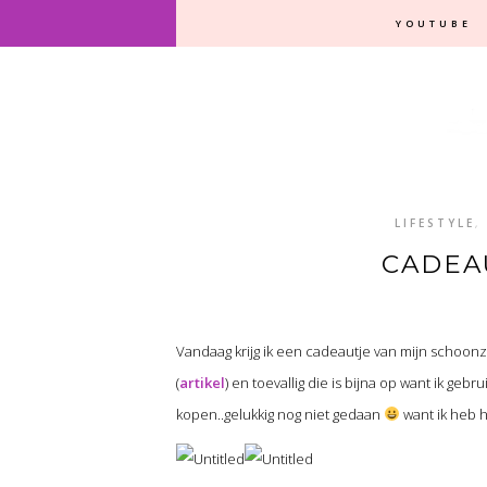
YOUTUBE
LIFESTYLE
,
CADEA
Vandaag krijg ik een cadeautje van mijn schoonzu
(
artikel
) en toevallig die is bijna op want ik gebr
kopen..gelukkig nog niet gedaan
want ik heb 