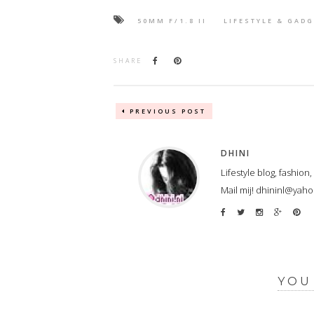
50MM F/1.8 II
LIFESTYLE & GAD
SHARE
PREVIOUS POST
DHINI
Lifestyle blog, fashion
Mail mij! dhininl@yah
YOU