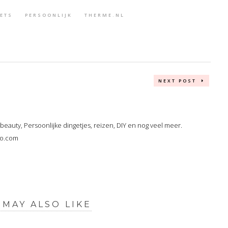
GETS
PERSOONLIJK
THERME.NL
NEXT POST
, beauty, Persoonlijke dingetjes, reizen, DIY en nog veel meer.
oo.com
 MAY ALSO LIKE