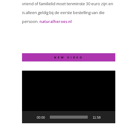
vriend of familielid moet tenminste 30 euro zijn en
is alleen geldig bij de eerste bestelling van die
persoon.
naturalheroes.nl
NEW VIDEO
Video
Player
00:00
11:58