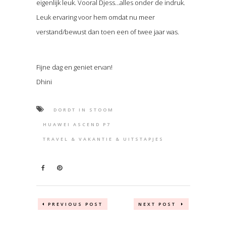
eigenlijk leuk. Vooral Djess…alles onder de indruk.
Leuk ervaring voor hem omdat nu meer
verstand/bewust dan toen een of twee jaar was.
Fijne dag en geniet ervan!
Dhini
DORDT IN STOOM
HUAWEI ASCEND P7
TRAVEL & VAKANTIE & UITSTAPJES
PREVIOUS POST
NEXT POST