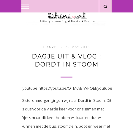
Privacyverklaring
|
Disclaimer
TRAVEL
/
29 MAY 2016
DAGJE UIT & VLOG :
DORDT IN STOOM
[youtube]https://youtu.be/QTM6vBfWPOE[/youtube]
Gisterenmorgen gingen wij naar Dordt in Stoom. Dit
is dus voor de vierde keer voor ons samen met
Djess maar dit keer hebben wij kaarten dus wij
kunnen met de bus, stoomtrein, boot en weer met