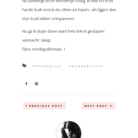
Nu beweegt onze wondertje rustig. Ik heb nu echt
harde buik vooral als zitten en lopen…als liggen dan
myn buik lekker ontspannen.
Nu ga ik dutje doen want heb tekort geslapen
vannacht :slaap:
Fijne zondag allemaal…!
PERSOONLIJK
ZWANGERSCHAP
PREVIOUS POST
NEXT POST