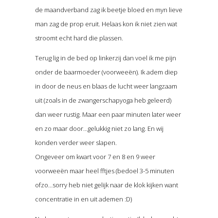
de maandverband zag ik beetje bloed en myn lieve
man zag de prop eruit. Helaas kon ik niet zien wat
stroomt echt hard die plassen.
Terug lig in de bed op linkerzij dan voel ik me pijn
onder de baarmoeder (voorweeën). Ik adem diep
in door de neus en blaas de lucht weer langzaam
uit (zoals in de zwangerschapyoga heb geleerd)
dan weer rustig. Maar een paar minuten later weer
en zo maar door…gelukkig niet zo lang. En wij
konden verder weer slapen.
Ongeveer om kwart voor 7 en 8 en 9 weer
voorweeën maar heel fftjes (bedoel 3-5 minuten
ofzo…sorry heb niet gelijk naar de klok kijken want
concentratie in en uit ademen :D)