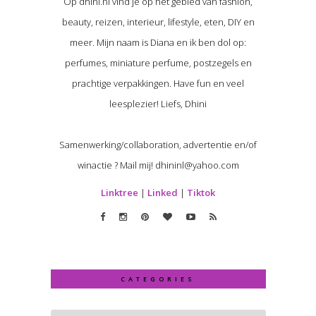
Op dhini.nl vind je op het gebied van fashion,
beauty, reizen, interieur, lifestyle, eten, DIY en
meer. Mijn naam is Diana en ik ben dol op:
perfumes, miniature perfume, postzegels en
prachtige verpakkingen. Have fun en veel
leesplezier! Liefs, Dhini
Samenwerking/collaboration, advertentie en/of
winactie ? Mail mij! dhininl@yahoo.com
Linktree
|
Linked
|
Tiktok
CATEGORIES