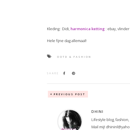
Kleding : Didi,
harmonica ketting
: ebay, vlinder
Hele fijne dag allemaal!
OOTD & FASHION
SHARE
PREVIOUS POST
DHINI
Lifestyle blog, fashion
Mail mij! dhininl@yah