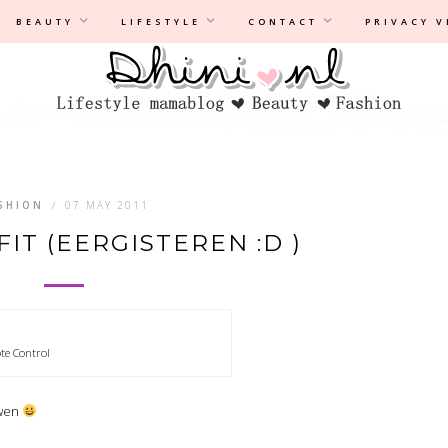
Privacyverklaring
|
Disclaimer
BEAUTY
LIFESTYLE
CONTACT
PRIVACY 
SHION
/
07 MAY 2011
IT (EERGISTEREN :D )
te Control
owen