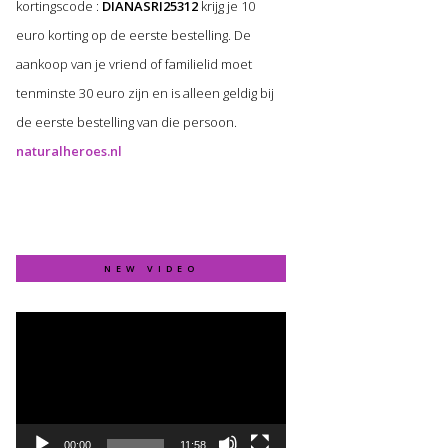
kortingscode :
DIANASRI25312
krijg je 10
euro korting op de eerste bestelling. De
aankoop van je vriend of familielid moet
tenminste 30 euro zijn en is alleen geldig bij
de eerste bestelling van die persoon.
naturalheroes.nl
NEW VIDEO
Video
Player
00:00
11:58