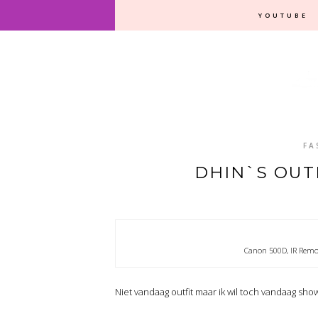
YOUTUBE
FA
DHIN`S OUTF
Canon 500D, IR Remo
Niet vandaag outfit maar ik wil toch vandaag sh