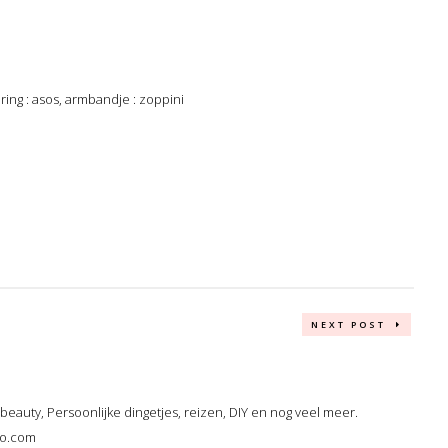
 ring : asos, armbandje : zoppini
NEXT POST
, beauty, Persoonlijke dingetjes, reizen, DIY en nog veel meer.
oo.com