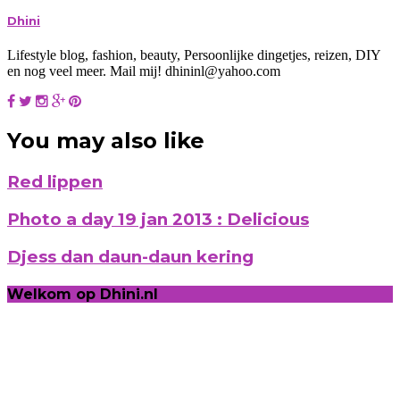
Dhini
Lifestyle blog, fashion, beauty, Persoonlijke dingetjes, reizen, DIY
en nog veel meer. Mail mij! dhininl@yahoo.com
You may also like
Red lippen
Photo a day 19 jan 2013 : Delicious
Djess dan daun-daun kering
Welkom op Dhini.nl