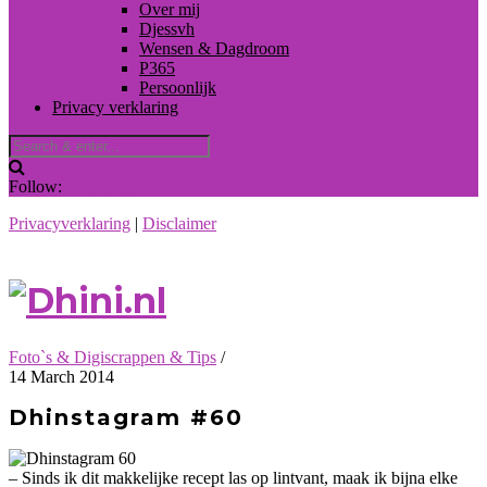
Over mij
Djessvh
Wensen & Dagdroom
P365
Persoonlijk
Privacy verklaring
Follow:
Privacyverklaring
|
Disclaimer
Foto`s & Digiscrappen & Tips
/
14 March 2014
Dhinstagram #60
– Sinds ik dit makkelijke recept las op lintvant, maak ik bijna elke