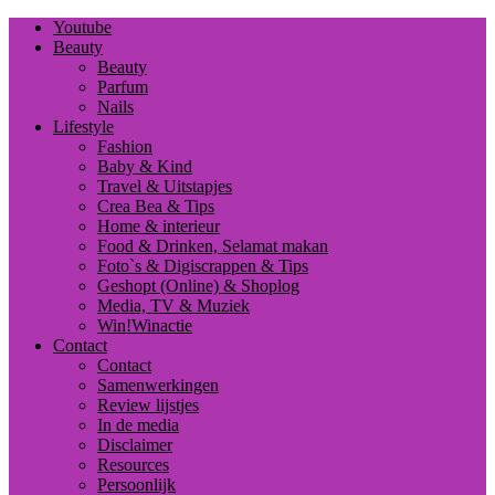
Youtube
Beauty
Beauty
Parfum
Nails
Lifestyle
Fashion
Baby & Kind
Travel & Uitstapjes
Crea Bea & Tips
Home & interieur
Food & Drinken, Selamat makan
Foto`s & Digiscrappen & Tips
Geshopt (Online) & Shoplog
Media, TV & Muziek
Win!Winactie
Contact
Contact
Samenwerkingen
Review lijstjes
In de media
Disclaimer
Resources
Persoonlijk