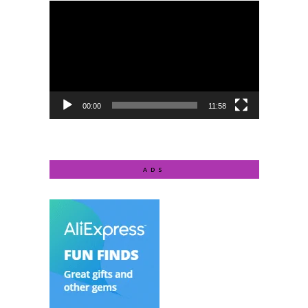
Video
Player
00:00
11:58
ADS