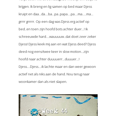
krijgen. Ik breng en lig samen op bed maar Djess
kruipt en daa…da….ba…pa..papa….pa….ma…..ma…
grrrr grrrrr. Op een dag was Djess erg actief op
bed..en toen zijn hoofd bots achter duer…! Ik
schreeuwde hard….wauuuuw..dat doet zeer zeker
Djess! Djess keek mij aan en wat Djess deed? Djess
deed nog eens/twee keer in slow motion…zijn
hoofd naar achter duuuuerr…duuuer…!
Djess….Djess….ik lachte maar en dan weer gewoon
actief net als niks aan de hand. Nou terug naar
woonkamer dan als niet slapen.