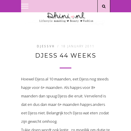
Privacyverklaring
|
Disclaimer
DJESSVH
/
18 JANUARY 2011
DJESS 44 WEEKS
Hoewel Djess al 10 maanden, eet Djess nog steeds
hapje voor 6+ maanden. Als hapjes voor 8+
maanden dan spuug Djess die eruit. Vervelend is
dat en dus dan maar 6+ maanden hapjes anders
eet Djess niet. Belangrijk toch Djess wat eten zodat
zijn gewicht omhoog.
Tukje doen wordt ook lastig…zo moeilijk om dutje te