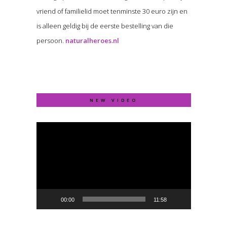
vriend of familielid moet tenminste 30 euro zijn en
is alleen geldig bij de eerste bestelling van die
persoon.
naturalheroes.nl
NEW VIDEO
Video
Player
00:00
11:58