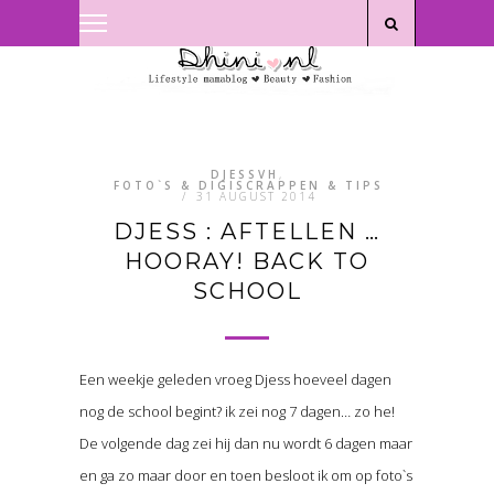
Privacyverklaring
|
Disclaimer
DJESSVH
,
FOTO`S & DIGISCRAPPEN & TIPS
/
31 AUGUST 2014
DJESS : AFTELLEN …
HOORAY! BACK TO
SCHOOL
Een weekje geleden vroeg Djess hoeveel dagen
nog de school begint? ik zei nog 7 dagen… zo he!
De volgende dag zei hij dan nu wordt 6 dagen maar
en ga zo maar door en toen besloot ik om op foto`s