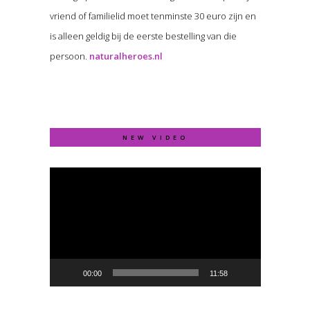
vriend of familielid moet tenminste 30 euro zijn en
is alleen geldig bij de eerste bestelling van die
persoon.
naturalheroes.nl
NEW VIDEO
Video
Player
00:00
11:58