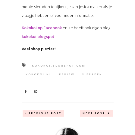
mooie sieraden te kijken. Je kan Jesica mailen als je
vraagje hebt en of voor meer informatie.
Kokokoi op Facebook
en ze heeft ook eigen blog
kokokoi blogspot
Veel shop plezier!
KOKOKOI.BLOGSPOT.COM
KOKOKOI.NL
REVIEW
SIERADEN
PREVIOUS POST
NEXT POST