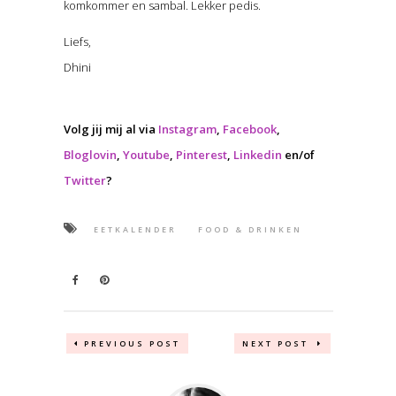
komkommer en sambal. Lekker pedis.
Liefs,
Dhini
Volg jij mij al via
Instagram
,
Facebook
,
Bloglovin
,
Youtube
,
Pinterest
,
Linkedin
en/of
Twitter
?
EETKALENDER
FOOD & DRINKEN
PREVIOUS POST
NEXT POST