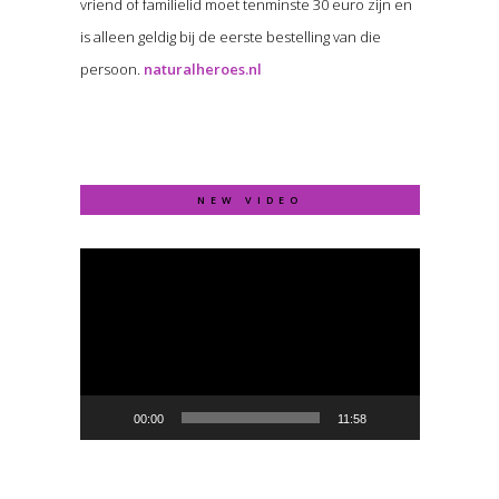
vriend of familielid moet tenminste 30 euro zijn en
is alleen geldig bij de eerste bestelling van die
persoon.
naturalheroes.nl
NEW VIDEO
Video
Player
00:00
11:58