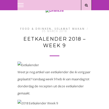
Privacyverklaring
|
Disclaimer
FOOD & DRINKEN, SELAMAT MAKAN
/
05 MARCH 2018
EETKALENDER 2018 –
WEEK 9
Weet je nog artikel van eetkalender die ik vorig jaar
geplaatst? Vandaag week 9 heb ik van maandag tot
donderdag de recepten uit deze eetkalender
gemaakt.