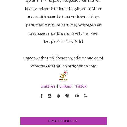
Op dhini.nl vind je op het gebied van fashion,
beauty, reizen, interieur, lifestyle, eten, DIY en
meer. Mijn naam is Diana en ik ben dol op:
perfumes, miniature perfume, postzegels en
prachtige verpakkingen. Have fun en veel
leesplezier! Liefs, Dhini
Samenwerking/collaboration, advertentie en/of
winactie ? Mail mij! dhininl@yahoo.com
Linktree
|
Linked
|
Tiktok
CATEGORIES