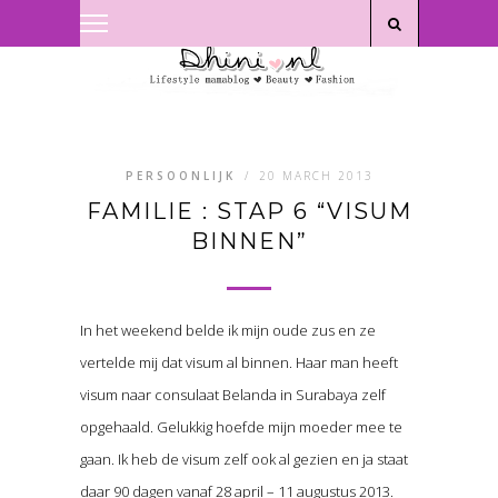
Privacyverklaring
|
Disclaimer
PERSOONLIJK
/
20 MARCH 2013
FAMILIE : STAP 6 “VISUM
BINNEN”
In het weekend belde ik mijn oude zus en ze
vertelde mij dat visum al binnen. Haar man heeft
visum naar consulaat Belanda in Surabaya zelf
opgehaald. Gelukkig hoefde mijn moeder mee te
gaan. Ik heb de visum zelf ook al gezien en ja staat
daar 90 dagen vanaf 28 april – 11 augustus 2013.