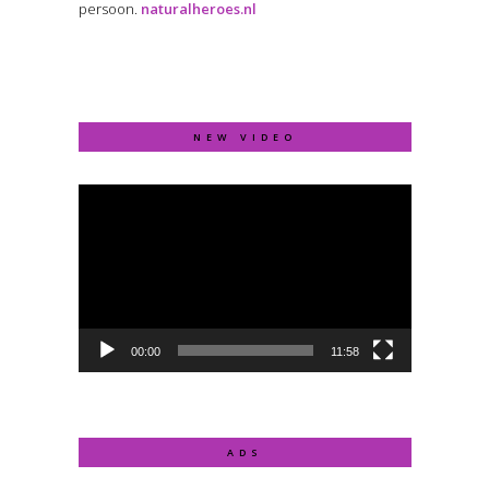
persoon.
naturalheroes.nl
NEW VIDEO
Video
Player
00:00
11:58
ADS