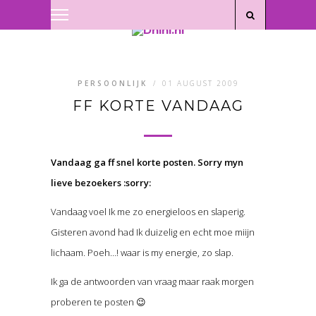
Privacyverklaring
|
Disclaimer
PERSOONLIJK
/
01 AUGUST 2009
FF KORTE VANDAAG
Vandaag ga ff snel korte posten. Sorry myn
lieve bezoekers :sorry:
Vandaag voel Ik me zo energieloos en slaperig.
Gisteren avond had Ik duizelig en echt moe miijn
lichaam. Poeh…! waar is my energie, zo slap.
Ik ga de antwoorden van vraag maar raak morgen
proberen te posten 😉