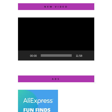
NEW VIDEO
Video
Player
00:00
11:58
ADS