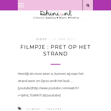
Privacyverklaring
|
Disclaimer
VIDEO
/
11 JUNE 2011
FILMPJE : PRET OP HET
STRAND
Heerlijk als mooi weer is, kunnen wij naar het
strand weer en Djess vindt het leuk…..
[youtube]http://www.youtube.com/watch?
v=qWsL7UxMnTc&[/youtube]
FILMPJE
YOUTUBE