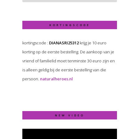
KORTINGSCODE
kortingscode :
DIANASRI25312
krijg je 10 euro
korting op de eerste bestelling. De aankoop van je
vriend of familielid moet tenminste 30 euro zijn en
is alleen geldig bij de eerste bestelling van die
persoon.
naturalheroes.nl
NEW VIDEO
Video
Player