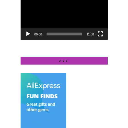
00:00
11:58
ADS