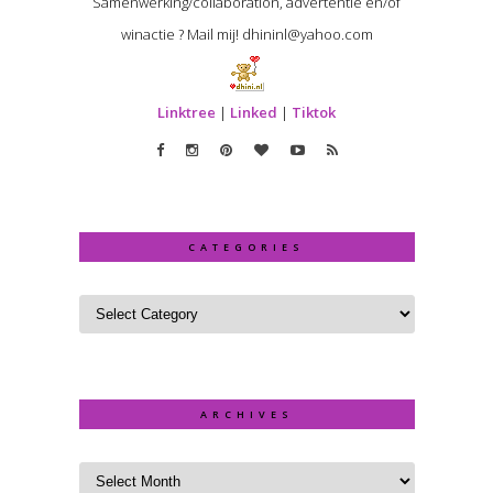
Samenwerking/collaboration, advertentie en/of
winactie ? Mail mij! dhininl@yahoo.com
Linktree
|
Linked
|
Tiktok
CATEGORIES
ARCHIVES