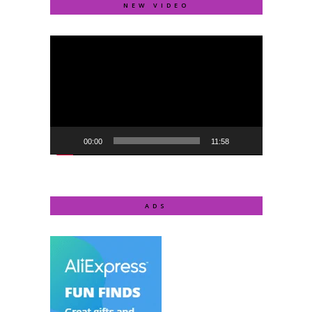
NEW VIDEO
Video
Player
00:00
11:58
ADS