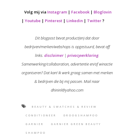
Volg mij via
Instagram
|
Facebook
|
Bloglovin
|
Youtube
|
Pinterest
|
Linkedin
|
Twitter
?
Dit blogpost bevat product(en) dat door
bedrijven/merken/webshops is opgestuurd, bevat aff
links.
disclaimer
|
privacyverklaring
.
Samenwerking/collaboration, advertentie en/of winactie
organiseren? Dat kan! Ik werk graag samen met merken
& bedrijven die bij mij passen. Mail naar
dhininl@yahoo.com
BEAUTY & SWATCHES & REVIEW
CONDITIONEER
DROOGSHAMPOO
GARNIER
GARNIER GREEN BEAUTY
SHAMPOO