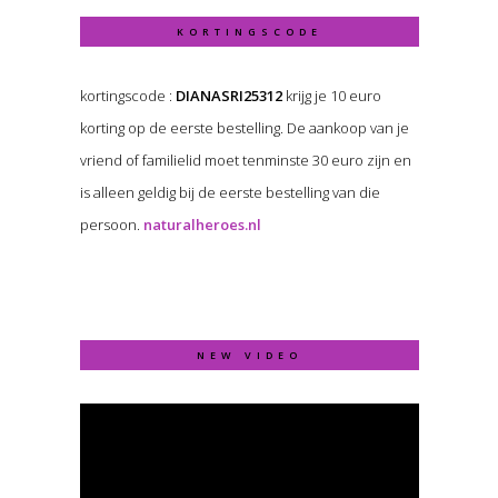
KORTINGSCODE
kortingscode :
DIANASRI25312
krijg je 10 euro
korting op de eerste bestelling. De aankoop van je
vriend of familielid moet tenminste 30 euro zijn en
is alleen geldig bij de eerste bestelling van die
persoon.
naturalheroes.nl
NEW VIDEO
Video
Player