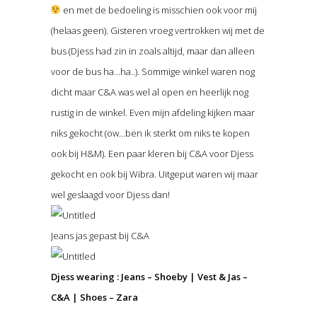
en met de bedoeling is misschien ook voor mij
(helaas geen). Gisteren vroeg vertrokken wij met de
bus (Djess had zin in zoals altijd, maar dan alleen
voor de bus ha…ha..). Sommige winkel waren nog
dicht maar C&A was wel al open en heerlijk nog
rustig in de winkel. Even mijn afdeling kijken maar
niks gekocht (ow…ben ik sterkt om niks te kopen
ook bij H&M). Een paar kleren bij C&A voor Djess
gekocht en ook bij Wibra. Uitgeput waren wij maar
wel geslaagd voor Djess dan!
Jeans jas gepast bij C&A
Djess wearing : Jeans – Shoeby | Vest & Jas –
C&A | Shoes – Zara