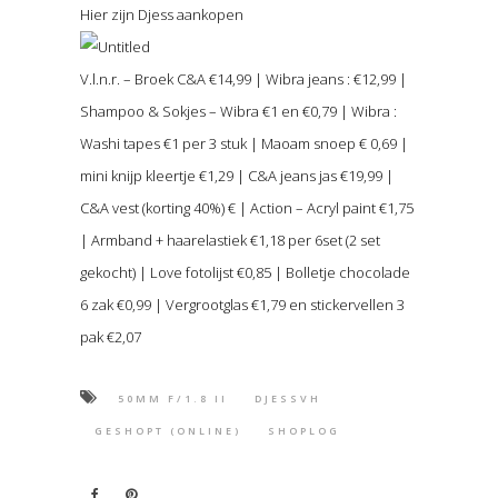
Hier zijn Djess aankopen
V.l.n.r. – Broek C&A €14,99 | Wibra jeans : €12,99 |
Shampoo & Sokjes – Wibra €1 en €0,79 | Wibra :
Washi tapes €1 per 3 stuk | Maoam snoep € 0,69 |
mini knijp kleertje €1,29 | C&A jeans jas €19,99 |
C&A vest (korting 40%) € | Action – Acryl paint €1,75
| Armband + haarelastiek €1,18 per 6set (2 set
gekocht) | Love fotolijst €0,85 | Bolletje chocolade
6 zak €0,99 | Vergrootglas €1,79 en stickervellen 3
pak €2,07
50MM F/1.8 II
DJESSVH
GESHOPT (ONLINE)
SHOPLOG