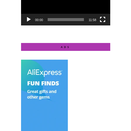
00:00
11:58
ADS