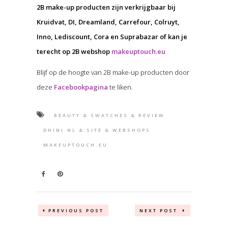
2B make-up producten zijn verkrijgbaar bij
Kruidvat, DI, Dreamland, Carrefour, Colruyt,
Inno, Lediscount, Cora en Suprabazar of kan je
terecht op 2B webshop
makeuptouch.eu
Blijf op de hoogte van 2B make-up producten door
deze
Facebookpagina
te liken.
BEAUTY & SWATCHES & REVIEW
DHINI.NL & SITE & WEBSHOPS
MAKEUPTOUCH.EU
PREVIOUS POST
NEXT POST