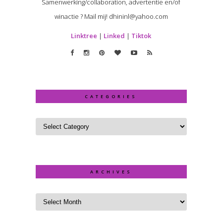
Samenwerking/collaboration, advertentie en/of
winactie ? Mail mij! dhininl@yahoo.com
Linktree
|
Linked
|
Tiktok
CATEGORIES
ARCHIVES