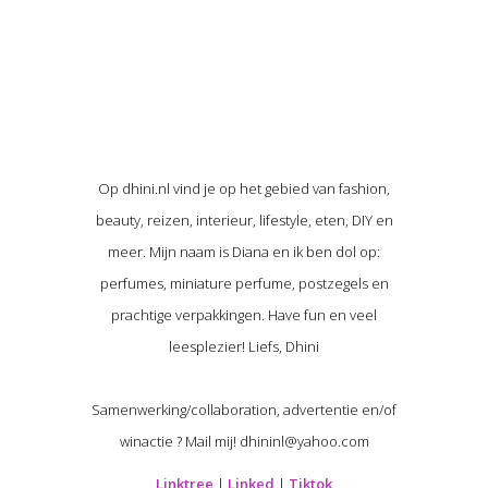
Op dhini.nl vind je op het gebied van fashion,
beauty, reizen, interieur, lifestyle, eten, DIY en
meer. Mijn naam is Diana en ik ben dol op:
perfumes, miniature perfume, postzegels en
prachtige verpakkingen. Have fun en veel
leesplezier! Liefs, Dhini
Samenwerking/collaboration, advertentie en/of
winactie ? Mail mij! dhininl@yahoo.com
Linktree
|
Linked
|
Tiktok