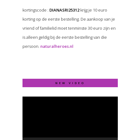
kortingscode :
DIANASRI25312
krijg je 10 euro
korting op de eerste bestelling. De aankoop van je
vriend of familielid moet tenminste 30 euro zijn en
is alleen geldig bij de eerste bestelling van die
persoon.
naturalheroes.nl
NEW VIDEO
Video
Player