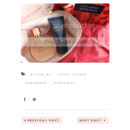
BYTOM.NL
ESTEE LAUDER
GEWONNEN
PARFUMES
PREVIOUS POST
NEXT POST