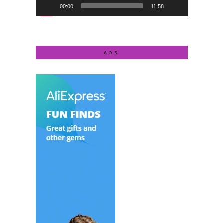
00:00
11:58
ADS