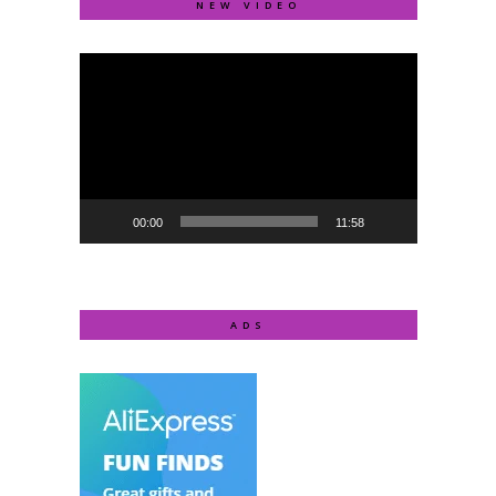
NEW VIDEO
Video
Player
00:00
11:58
ADS