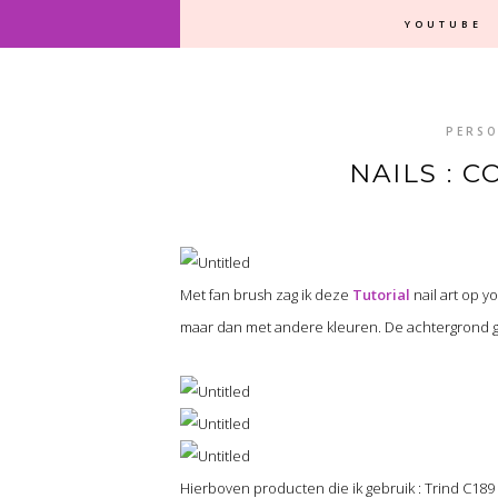
YOUTUBE
PERSO
NAILS : 
Met fan brush zag ik deze
Tutorial
nail art op y
maar dan met andere kleuren. De achtergrond geb
Hierboven producten die ik gebruik : Trind C189 