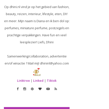
Op dhini.nl vind je op het gebied van fashion,
beauty, reizen, interieur, lifestyle, eten, DIY
en meer. Mijn naam is Diana en ik ben dol op:
perfumes, miniature perfume, postzegels en
prachtige verpakkingen. Have fun en veel
leesplezier! Liefs, Dhini
Samenwerking/collaboration, advertentie
en/of winactie ? Mail mij! dhininl@yahoo.com
Linktree
|
Linked
|
Tiktok