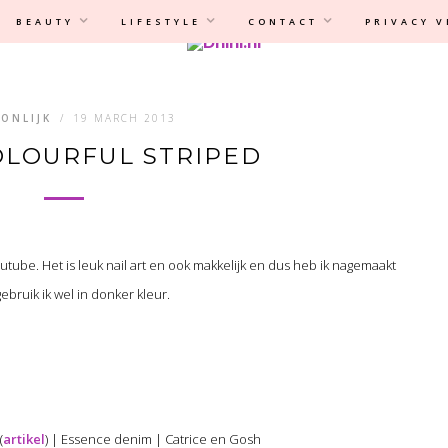
Privacyverklaring
|
Disclaimer
BEAUTY
LIFESTYLE
CONTACT
PRIVACY 
ONLIJK
/
19 MARCH 2013
COLOURFUL STRIPED
outube. Het is leuk nail art en ook makkelijk en dus heb ik nagemaakt
ruik ik wel in donker kleur.
(
artikel
) | Essence denim | Catrice en Gosh