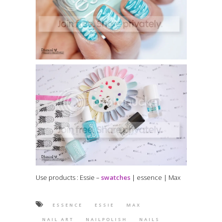
Use products : Essie –
swatches
| essence | Max
ESSENCE
ESSIE
MAX
NAIL ART
NAILPOLISH
NAILS