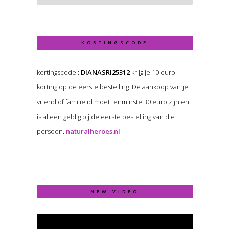
KORTINGSCODE
kortingscode :
DIANASRI25312
krijg je 10 euro
korting op de eerste bestelling. De aankoop van je
vriend of familielid moet tenminste 30 euro zijn en
is alleen geldig bij de eerste bestelling van die
persoon.
naturalheroes.nl
NEW VIDEO
Video
Player