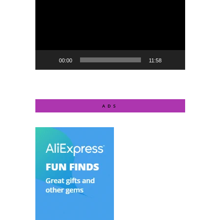
00:00
11:58
ADS