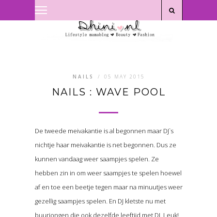
Privacyverklaring
|
Disclaimer
NAILS
/
05 MAY 2015
NAILS : WAVE POOL
De tweede meivakantie is al begonnen maar DJ`s
nichtje haar meivakantie is net begonnen. Dus ze
kunnen vandaag weer saampjes spelen. Ze
hebben zin in om weer saampjes te spelen hoewel
af en toe een beetje tegen maar na minuutjes weer
gezellig saampjes spelen. En DJ kletste nu met
buurjongen die ook dezelfde leeftijd met DJ. Leuk!