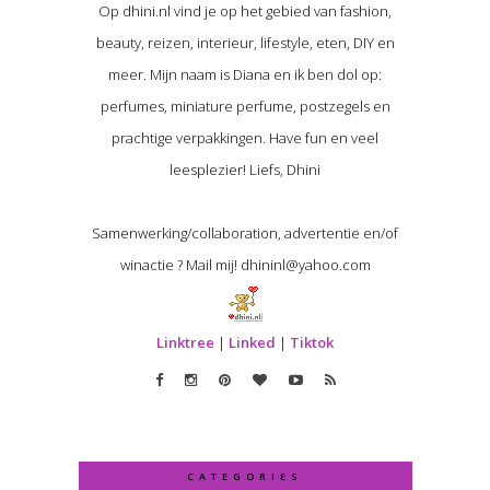
Op dhini.nl vind je op het gebied van fashion,
beauty, reizen, interieur, lifestyle, eten, DIY en
meer. Mijn naam is Diana en ik ben dol op:
perfumes, miniature perfume, postzegels en
prachtige verpakkingen. Have fun en veel
leesplezier! Liefs, Dhini
Samenwerking/collaboration, advertentie en/of
winactie ? Mail mij! dhininl@yahoo.com
Linktree
|
Linked
|
Tiktok
CATEGORIES