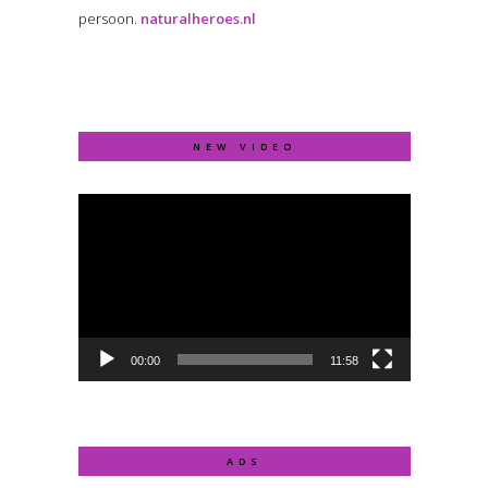
persoon.
naturalheroes.nl
NEW VIDEO
Video
Player
00:00
11:58
ADS