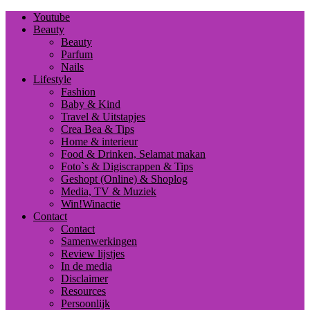
Youtube
Beauty
Beauty
Parfum
Nails
Lifestyle
Fashion
Baby & Kind
Travel & Uitstapjes
Crea Bea & Tips
Home & interieur
Food & Drinken, Selamat makan
Foto`s & Digiscrappen & Tips
Geshopt (Online) & Shoplog
Media, TV & Muziek
Win!Winactie
Contact
Contact
Samenwerkingen
Review lijstjes
In de media
Disclaimer
Resources
Persoonlijk