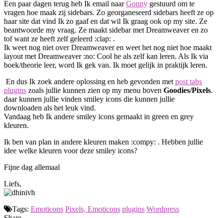
Een paar dagen terug heb Ik email naar
Gonny
gestuurd om te
vragen hoe maak zij sidebars. Zo georganeseerd sidebars heeft ze op
haar site dat vind Ik zo gaaf en dat wil Ik graag ook op my site. Ze
beantwoorde my vraag. Ze maakt sidebar met Dreamweaver en zo
tof want ze heeft zelf geleerd :clap: .
Ik weet nog niet over Dreamweaver en weet het nog niet hoe maakt
layout met Dreamweaver :no: Cool he als zelf kan leren. Als Ik via
boek/theorie leer, word Ik gek van. Ik moet gelijk in praktijk leren.
En dus Ik zoek andere oplossing en heb gevonden met
post tabs
plugins
zoals jullie kunnen zien op my menu boven
Goodies/Pixels
.
daar kunnen jullie vinden smiley icons die kunnen jullie
downloaden als het leuk vind.
Vandaag heb Ik andere smiley icons gemaakt in green en grey
kleuren.
Ik ben van plan in andere kleuren maken :compy: . Hebben jullie
idee welke kleuren voor deze smiley icons?
Fijne dag allemaal
Liefs,
Tags:
Emoticons
Pixels, Emoticons
plugins
Wordpress
Share