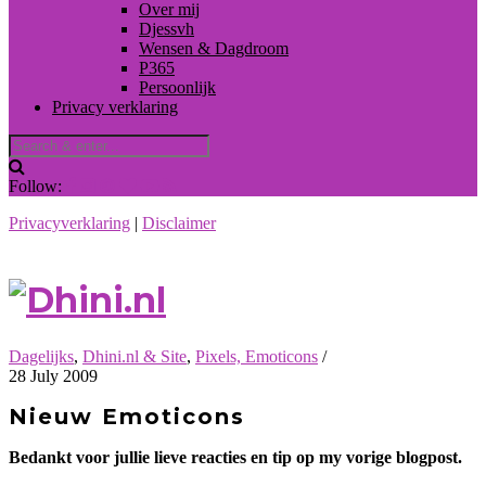
Over mij
Djessvh
Wensen & Dagdroom
P365
Persoonlijk
Privacy verklaring
Follow:
Privacyverklaring
|
Disclaimer
Dagelijks
,
Dhini.nl & Site
,
Pixels, Emoticons
/
28 July 2009
Nieuw Emoticons
Bedankt voor jullie lieve reacties en tip op my vorige blogpost.