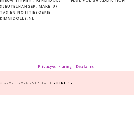
NIEUW BINNEN : KIMMIDOLL
NAIL POLISH ADDICTION
SLEUTELHANGER, MAKE-UP
TAS EN NOTITIEBOEKJE –
KIMMIDOLLS.NL
Privacyverklaring
|
Disclaimer
© 2005 - 2025 COPYRIGHT
DHINI.NL