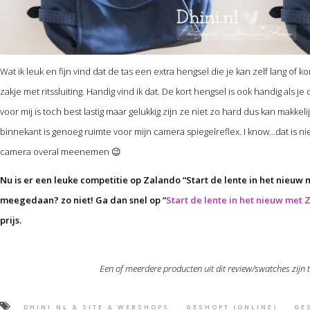
Wat ik leuk en fijn vind dat de tas een extra hengsel die je kan zelf lang of 
zakje met ritssluiting. Handig vind ik dat. De kort hengsel is ook handig als j
voor mij is toch best lastig maar gelukkig zijn ze niet zo hard dus kan makke
binnekant is genoeg ruimte voor mijn camera spiegelreflex. I know…dat is ni
camera overal meenemen 😉
Nu is er een leuke competitie op Zalando “Start de lente in het nieuw 
meegedaan? zo niet! Ga dan snel op “
Start de lente in het nieuw met
prijs.
Een of meerdere producten uit dit review/swatches zijn
DHINI.NL & SITE & WEBSHOPS
GESHOPT (ONLINE)
GE