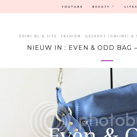
Privacyverklaring
|
Disclaimer
YOUTUBE
BEAUTY
LIFE
DHINI.NL & SITE
,
FASHION
,
GESHOPT (ONLINE) &
NIEUW IN : EVEN & ODD BAG 