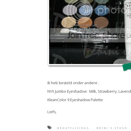
Ik heb besteld onder andere :
NYX Jumbo Eyeshadow : Milk, Strawberry, Lavend
KleanColor 9 Eyeshadow Palette
Liefs,
BEAUTYLICIOUS
DHINI`S STASH