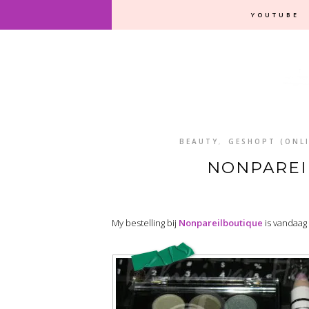
YOUTUBE
BEAUTY
,
GESHOPT (ONL
NONPAREI
My bestelling bij
Nonpareilboutique
is vandaag