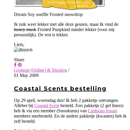
Dream Soy souffle Frosted snowdrop
Ik ruik weer lekker met alle deze geuren, maar Ik vind de
honey musk
Frosted Punpkind minder lekker (voor mij
persoonlijk). De rest is lekker.
Liefs,
Share
Geshopt (Online) & Shoplog
/
01 May 2009
Coastal Scents bestelling
Op 29 april, woensdag dus! Ik heb 2 pakketje ontvangen.
Allebei bij
Coastal Scent
besteld. Een pakketje (2 gel liners)
heb ik via een member (Snookums) van
Lushious forum
members meebesteld. En de andere pakketje (kwasten) heb ik
zelf besteld.