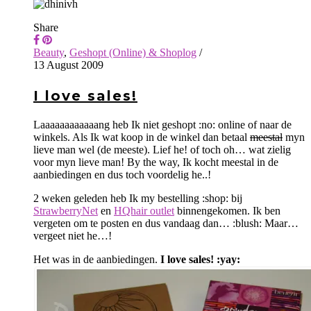
Share
Beauty
,
Geshopt (Online) & Shoplog
/
13 August 2009
I love sales!
Laaaaaaaaaaaang heb Ik niet geshopt :no: online of naar de
winkels. Als Ik wat koop in de winkel dan betaal
meestal
myn
lieve man wel (de meeste). Lief he! of toch oh… wat zielig
voor myn lieve man! By the way, Ik kocht meestal in de
aanbiedingen en dus toch voordelig he..!
2 weken geleden heb Ik my bestelling :shop: bij
StrawberryNet
en
HQhair outlet
binnengekomen. Ik ben
vergeten om te posten en dus vandaag dan… :blush: Maar…
vergeet niet he…!
Het was in de aanbiedingen.
I love sales! :yay: