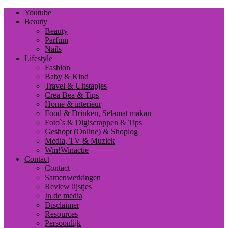
Youtube
Beauty
Beauty
Parfum
Nails
Lifestyle
Fashion
Baby & Kind
Travel & Uitstapjes
Crea Bea & Tips
Home & interieur
Food & Drinken, Selamat makan
Foto`s & Digiscrappen & Tips
Geshopt (Online) & Shoplog
Media, TV & Muziek
Win!Winactie
Contact
Contact
Samenwerkingen
Review lijstjes
In de media
Disclaimer
Resources
Persoonlijk