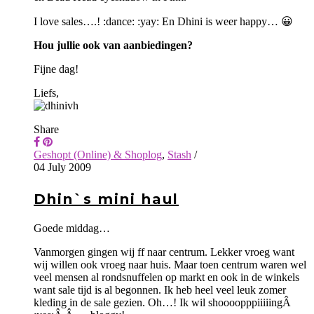
I love sales….! :dance: :yay: En Dhini is weer happy… 😀
Hou jullie ook van aanbiedingen?
Fijne dag!
Liefs,
Share
Geshopt (Online) & Shoplog
,
Stash
/
04 July 2009
Dhin`s mini haul
Goede middag…
Vanmorgen gingen wij ff naar centrum. Lekker vroeg want
wij willen ook vroeg naar huis. Maar toen centrum waren wel
veel mensen al rondsnuffelen op markt en ook in de winkels
want sale tijd is al begonnen. Ik heb heel veel leuk zomer
kleding in de sale gezien. Oh…! Ik wil shoooopppiiiiingÂ