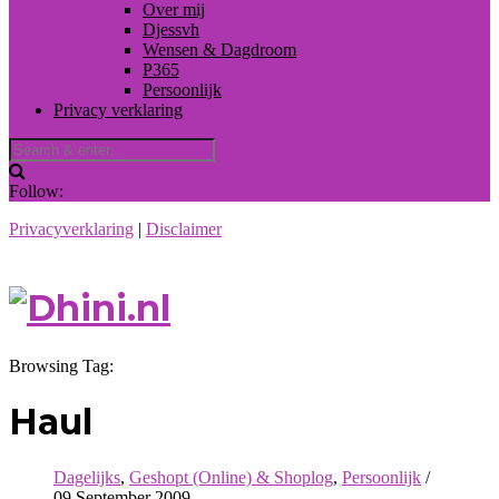
Over mij
Djessvh
Wensen & Dagdroom
P365
Persoonlijk
Privacy verklaring
Follow:
Privacyverklaring
|
Disclaimer
Browsing Tag:
Haul
Dagelijks
,
Geshopt (Online) & Shoplog
,
Persoonlijk
/
09 September 2009