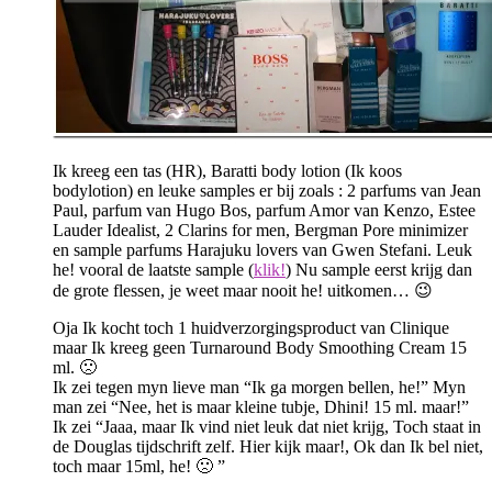
Ik kreeg een tas (HR), Baratti body lotion (Ik koos
bodylotion) en leuke samples er bij zoals : 2 parfums van Jean
Paul, parfum van Hugo Bos, parfum Amor van Kenzo, Estee
Lauder Idealist, 2 Clarins for men, Bergman Pore minimizer
en sample parfums Harajuku lovers van Gwen Stefani. Leuk
he! vooral de laatste sample (
klik!
) Nu sample eerst krijg dan
de grote flessen, je weet maar nooit he! uitkomen… 😉
Oja Ik kocht toch 1 huidverzorgingsproduct van Clinique
maar Ik kreeg geen Turnaround Body Smoothing Cream 15
ml. 🙁
Ik zei tegen myn lieve man “Ik ga morgen bellen, he!” Myn
man zei “Nee, het is maar kleine tubje, Dhini! 15 ml. maar!”
Ik zei “Jaaa, maar Ik vind niet leuk dat niet krijg, Toch staat in
de Douglas tijdschrift zelf. Hier kijk maar!, Ok dan Ik bel niet,
toch maar 15ml, he! 🙁 ”