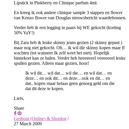
Lipstick in Pinkberry en Clinique parfum 4ml.
En kreeg ik ook andere clinique sample 3 stappen en flower
van Kenzo flower van Douglas nieuwsbericht waardebonnen.
Verder heb ik een legging in paars bij WE gekocht (korting
50% YaY!)
Bij Zara heb ik leuke skinny jeans gezien (2 skinny gepast )
maar nog niet gekocht. Oh… ik wil die skinny kopen maar ff
wachten (tot wanneer Ik zelf weet het niet). Hopelijk
binnekort kan ze halen. Verder heb heeeeeeel veeeeeeel leuke
spullen gezien. Alleen maar gezien, hoor!
Ik wil dit… wil dat… wil die… en wil dat… en
deze… en ook dit… en deze…ook en dit… en
dat.. kopen maar helaas geen genoeg geld om die
dat dit deze te kopen.
Liefs,
Share
Geshopt (Online) & Shoplog
/
27 March 2009