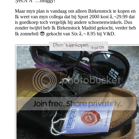
:yes:Â Â …bloggy!
Maar myn plan is vandaag om alleen Birkenstock te kopen en
Ik weet van myn collega dat bij Sport 2000 kost â‚¬29.99 dat
is goedkoep toch vergelijk bij andere schoenenwinkels. Dus
zonder twijfel heb Ik Birkenstock Madrid gekocht, verder heb
Ik zonnebril 😎 gekocht van Six â‚¬ 8.95 bij V&D.