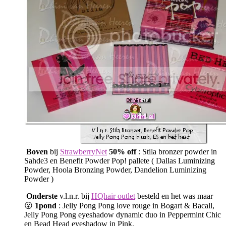
Boven
bij
StrawberryNet
50% off
: Stila bronzer powder in
Sahde3 en Benefit Powder Pop! pallete ( Dallas Luminizing
Powder, Hoola Bronzing Powder, Dandelion Luminizing
Powder )
Onderste
v.l.n.r. bij
HQhair outlet
besteld en het was maar
😮
1pond
: Jelly Pong Pong love rouge in Bogart & Bacall,
Jelly Pong Pong eyeshadow dynamic duo in Peppermint Chic
en Bead Head eyeshadow in Pink.