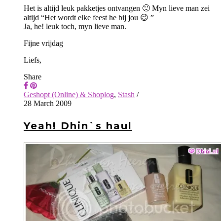
Het is altijd leuk pakketjes ontvangen 🙂 Myn lieve man zei
altijd “Het wordt elke feest he bij jou 😉 ”
Ja, he! leuk toch, myn lieve man.
Fijne vrijdag
Liefs,
Share
Geshopt (Online) & Shoplog
,
Stash
/
28 March 2009
Yeah! Dhin`s haul