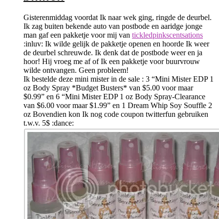
Gisterenmiddag voordat Ik naar wek ging, ringde de deurbel.
Ik zag buiten bekende auto van postbode en aaridge jonge
man gaf een pakketje voor mij van
tickledpinkscentsations
:inluv: Ik wilde gelijk de pakketje openen en hoorde Ik weer
de deurbel schreuwde. Ik denk dat de postbode weer en ja
hoor! Hij vroeg me af of Ik een pakketje voor buurvrouw
wilde ontvangen. Geen probleem!
Ik bestelde deze mini mister in de sale : 3 “Mini Mister EDP 1
oz Body Spray *Budget Busters* van $5.00 voor maar
$0.99” en 6 “Mini Mister EDP 1 oz Body Spray-Clearance
van $6.00 voor maar $1.99” en 1 Dream Whip Soy Souffle 2
oz Bovendien kon Ik nog code coupon twitterfun gebruiken
t.w.v. 5$ :dance: