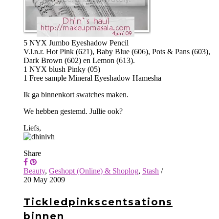
5 NYX Jumbo Eyeshadow Pencil
V.l.n.r. Hot Pink (621), Baby Blue (606), Pots & Pans (603),
Dark Brown (602) en Lemon (613).
1 NYX blush Pinky (05)
1 Free sample Mineral Eyeshadow Hamesha
Ik ga binnenkort swatches maken.
We hebben gestemd. Jullie ook?
Liefs,
Share
Beauty
,
Geshopt (Online) & Shoplog
,
Stash
/
20 May 2009
Tickledpinkscentsations
binnen