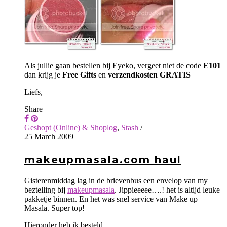
Als jullie gaan bestellen bij Eyeko, vergeet niet de code
E101
dan krijg je
Free Gifts
en
verzendkosten GRATIS
Liefs,
Share
Geshopt (Online) & Shoplog
,
Stash
/
25 March 2009
makeupmasala.com haul
Gisterenmiddag lag in de brievenbus een envelop van my
beztelling bij
makeupmasala
. Jippieeeee….! het is altijd leuke
pakketje binnen. En het was snel service van Make up
Masala. Super top!
Hieronder heb ik besteld