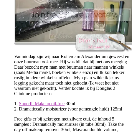
Vanmiddag zijn wij naar Rotterdam Alexanderium geweest en
onze buurman ook mee. Hij was blij dat hij met ons meeging.
Daar bezocht myn man met buurman naar mannen winkels
(zoals Media markt, boeken winkels enzo) en Ik kon lekker
rustig in idere winkel snuffelen. Myn plan wilde ik jeans
legging gekocht maar toch niet gekocht (Ik weet het niet
waarrom niet gekocht). Verder kochte ik bij Douglas 2
Clinique producten :
1.
Superfit Makeup oil-free
30ml
2. Dramaticcally moisturizer (voor gemengde huid) 125ml
Free gifts er bij gekregen met zilvere etui, de inhoud 5
samples : Dramatically moisturizer (in tube 30ml), Take the
day off makeup remover 30ml, Mascara double volume,