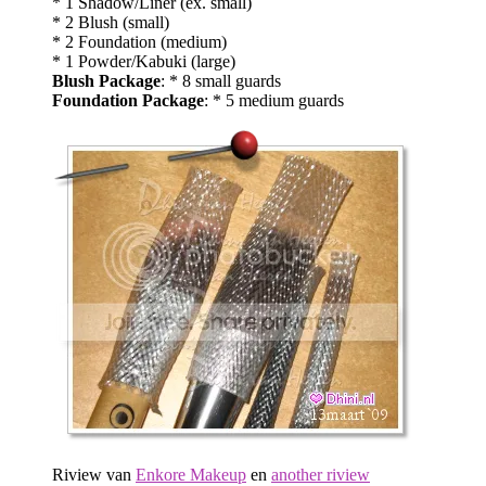
* 1 Shadow/Liner (ex. small)
* 2 Blush (small)
* 2 Foundation (medium)
* 1 Powder/Kabuki (large)
Blush Package
: * 8 small guards
Foundation Package
: * 5 medium guards
Riview van
Enkore Makeup
en
another riview