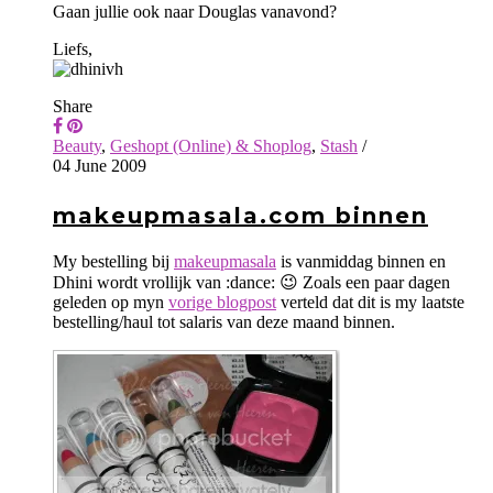
Gaan jullie ook naar Douglas vanavond?
Liefs,
Share
Beauty
,
Geshopt (Online) & Shoplog
,
Stash
/
04 June 2009
makeupmasala.com binnen
My bestelling bij
makeupmasala
is vanmiddag binnen en
Dhini wordt vrollijk van :dance: 😉 Zoals een paar dagen
geleden op myn
vorige blogpost
verteld dat dit is my laatste
bestelling/haul tot salaris van deze maand binnen.