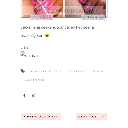
Lekker lang weekend :dance: en het weer is
practhtig :sun:
Liefs,
BEAUTYLICIOUS
ESSENCE
NOTD
SWATCHES
PREVIOUS POST
NEXT POST