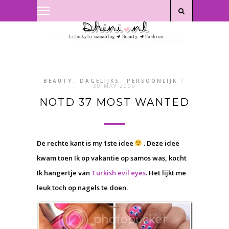
Privacyverklaring
|
Disclaimer
BEAUTY
,
DAGELIJKS
,
PERSOONLIJK
/
30 MAY 2009
NOTD 37 MOST WANTED
De rechte kant is my 1ste idee
. Deze idee
kwam toen Ik op vakantie op samos was, kocht
Ik hangertje van
Turkish evil eyes
. Het lijkt me
leuk toch op nagels te doen.