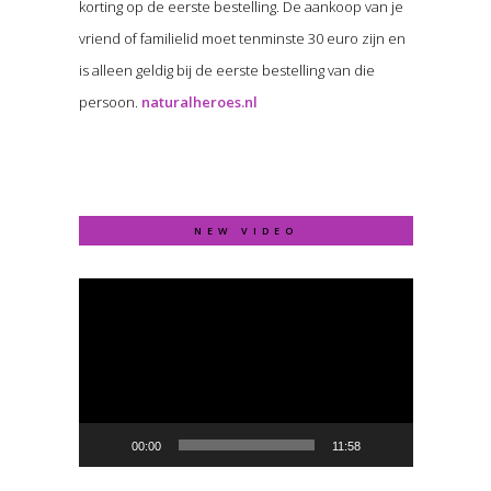
korting op de eerste bestelling. De aankoop van je
vriend of familielid moet tenminste 30 euro zijn en
is alleen geldig bij de eerste bestelling van die
persoon.
naturalheroes.nl
NEW VIDEO
Video
Player
00:00
11:58