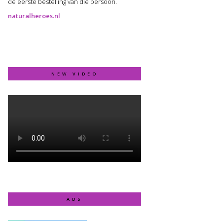
de eerste bestelling van die persoon.
naturalheroes.nl
NEW VIDEO
ADS