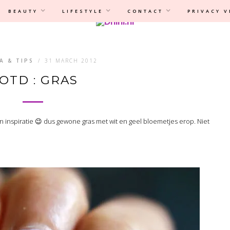
Privacyverklaring
|
Disclaimer
BEAUTY
LIFESTYLE
CONTACT
PRIVACY 
A & TIPS
/
31 MARCH 2012
OTD : GRAS
n inspiratie 😉 dus gewone gras met wit en geel bloemetjes erop. Niet