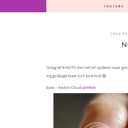
YOUTUBE
CREA BE
N
Graag wil ik NOTD met nail art updaten maar gee
erg geslaagd maar toch best leuk 😉
base – Revlon Cloud (
artikel
)