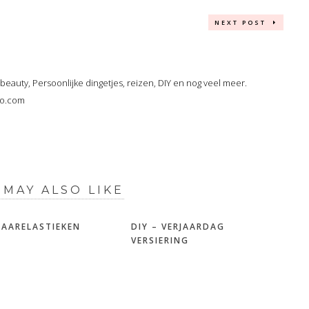
NEXT POST
, beauty, Persoonlijke dingetjes, reizen, DIY en nog veel meer.
oo.com
 MAY ALSO LIKE
 HAARELASTIEKEN
DIY – VERJAARDAG
VERSIERING