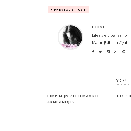
PREVIOUS POST
DHINI
Lifestyle blog, fashion
Mail mij! dhininl@yah
YOU
PIMP MIJN ZELFEMAAKTE
DIY :
ARMBANDJES