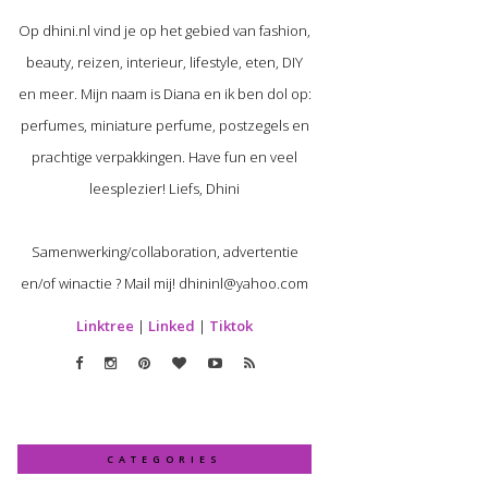
Op dhini.nl vind je op het gebied van fashion,
beauty, reizen, interieur, lifestyle, eten, DIY
en meer. Mijn naam is Diana en ik ben dol op:
perfumes, miniature perfume, postzegels en
prachtige verpakkingen. Have fun en veel
leesplezier! Liefs, Dhini
Samenwerking/collaboration, advertentie
en/of winactie ? Mail mij! dhininl@yahoo.com
Linktree
|
Linked
|
Tiktok
CATEGORIES