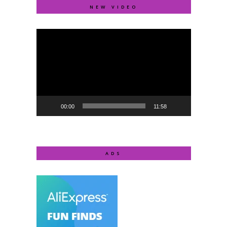
NEW VIDEO
Video
Player
00:00
11:58
ADS