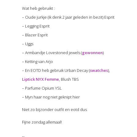
Wat heb gebruikt :
– Oude jurkje (ik denk 2 jaar geleden in bezit) Esprit
– Legging Esprit
– Blazer Esprit
– Uggs
– Armbandje Lovestoned jewels (
gewonnen
)
– Ketting van Arjo
– En EOTD heb gebruik Urban Decay (
swatches
),
Liptick NYX Femme
, Blush TBS
– Parfume Opium YSL
– Myn haar nog niet geknipt hier
Niet zo bijzonder outfit en eotd dus
Fijne zondag allemaal!