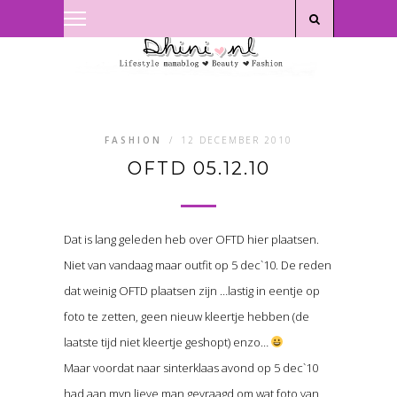
Privacyverklaring
|
Disclaimer
FASHION
/
12 DECEMBER 2010
OFTD 05.12.10
Dat is lang geleden heb over OFTD hier plaatsen.
Niet van vandaag maar outfit op 5 dec`10. De reden
dat weinig OFTD plaatsen zijn …lastig in eentje op
foto te zetten, geen nieuw kleertje hebben (de
laatste tijd niet kleertje geshopt) enzo…
Maar voordat naar sinterklaas avond op 5 dec`10
had aan myn lieve man gevraagd om wat foto van