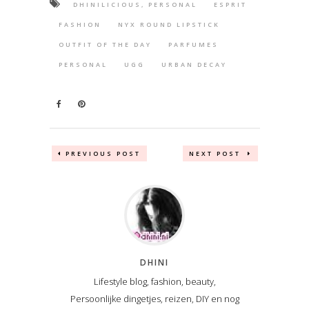
DHINILICIOUS, PERSONAL
ESPRIT
FASHION
NYX ROUND LIPSTICK
OUTFIT OF THE DAY
PARFUMES
PERSONAL
UGG
URBAN DECAY
PREVIOUS POST
NEXT POST
DHINI
Lifestyle blog, fashion, beauty,
Persoonlijke dingetjes, reizen, DIY en nog