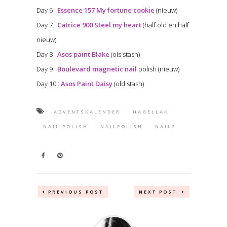
Day 6 :
Essence 157 My fortune cookie
(nieuw)
Day 7 :
Catrice 900 Steel my heart
(half old en half
nieuw)
Day 8 :
Asos paint Blake
(ols stash)
Day 9 :
Boulevard magnetic nail
polish (nieuw)
Day 10 :
Asos Paint Daisy
(old stash)
ADVENTSKALENDER
NAGELLAK
NAIL POLISH
NAILPOLISH
NAILS
PREVIOUS POST
NEXT POST