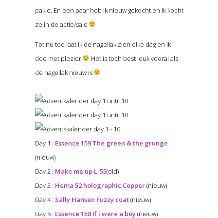
pakje. En een paar heb ik nieuw gekocht en ik kocht
ze in de actie/sale
Tot nu toe laat ik de nagellak zien elke dag en ik
doe met plezier
Het is toch best leuk vooral als
de nagellak nieuw is
Day 1 :
Essence 159 The green & the grunge
(nieuw)
Day 2 :
Make me up L-55
(old)
Day 3 :
Hema 52 holographic Copper
(nieuw)
Day 4 :
Sally Hansen Fuzzy coat
(nieuw)
Day 5 :
Essence 158 If i were a boy
(nieuw)