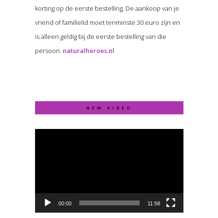
korting op de eerste bestelling. De aankoop van je
vriend of familielid moet tenminste 30 euro zijn en
is alleen geldig bij de eerste bestelling van die
persoon.
naturalheroes.nl
NEW VIDEO
Video
Player
00:00
11:58