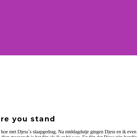
ere you stand
 met Djess`s slaapgedrag. Na middagdutje gingen Djess en ik even fie