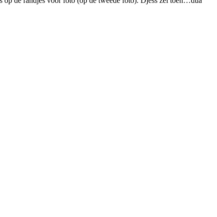
djes op de randjes voor foto (op de tweede foto). Djess zei toen…dua