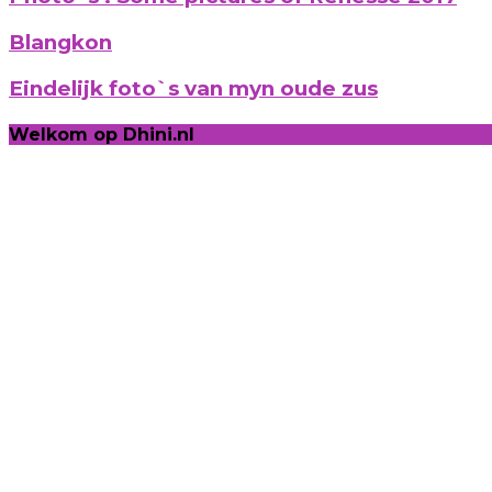
Blangkon
Eindelijk foto`s van myn oude zus
Welkom op Dhini.nl