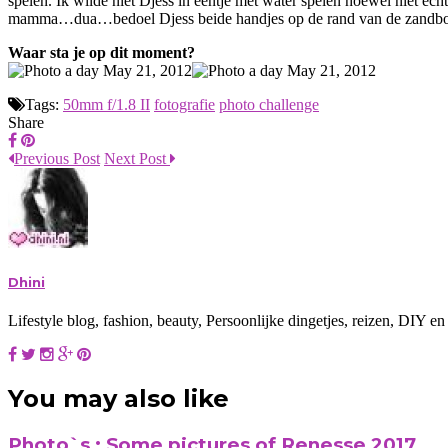
spelen. Ik wilde niet Djess in eentje met water spelen hoewel niet echt
mamma…dua…bedoel Djess beide handjes op de rand van de zandbox
Waar sta je op dit moment?
Tags:
50mm f/1.8 II
fotografie
photo challenge
Share
Previous Post
Next Post
Dhini
Lifestyle blog, fashion, beauty, Persoonlijke dingetjes, reizen, DIY
You may also like
Photo`s : Some pictures of Renesse 2017