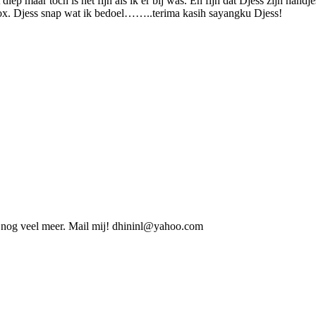
 diep maar toch is het fijn als ik er bij was. En fijn dat Djess zijn han
. Djess snap wat ik bedoel……..terima kasih sayangku Djess!
 en nog veel meer. Mail mij! dhininl@yahoo.com