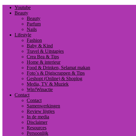
Youtube
Beauty
Beauty
Parfum
Nails
Lifestyle
Fashion
Baby & Kind
Travel & Uitstapjes
Crea Bea & Tips
Home & interieur
Food & Drinken, Selamat makan
Foto`s & Digiscrappen & Tips
Geshopt (Online) & Shoplog
Media, TV & Muziek
Win!Winactie
Contact
Contact
Samenwerkingen
Review lijstjes
In de media
Disclaimer
Resources
Persoonlijk