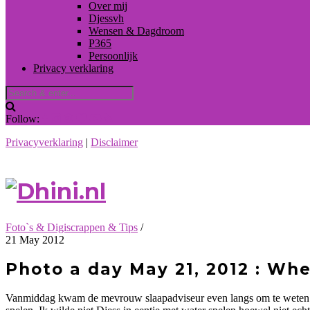
Over mij
Djessvh
Wensen & Dagdroom
P365
Persoonlijk
Privacy verklaring
Follow:
Privacyverklaring
|
Disclaimer
Foto`s & Digiscrappen & Tips
/
21 May 2012
Photo a day May 21, 2012 : Wh
Vanmiddag kwam de mevrouw slaapadviseur even langs om te weten hoe