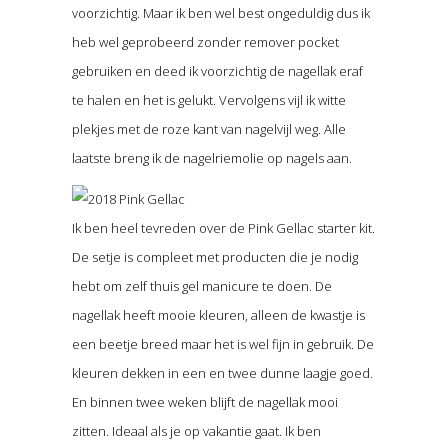
voorzichtig. Maar ik ben wel best ongeduldig dus ik
heb wel geprobeerd zonder remover pocket
gebruiken en deed ik voorzichtig de nagellak eraf
te halen en het is gelukt. Vervolgens vijl ik witte
plekjes met de roze kant van nagelvijl weg. Alle
laatste breng ik de nagelriemolie op nagels aan.
Ik ben heel tevreden over de Pink Gellac starter kit.
De setje is compleet met producten die je nodig
hebt om zelf thuis gel manicure te doen. De
nagellak heeft mooie kleuren, alleen de kwastje is
een beetje breed maar het is wel fijn in gebruik. De
kleuren dekken in een en twee dunne laagje goed.
En binnen twee weken blijft de nagellak mooi
zitten. Ideaal als je op vakantie gaat. Ik ben