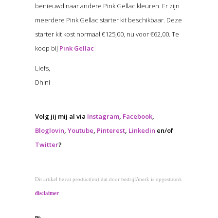
benieuwd naar andere Pink Gellac kleuren. Er zijn
meerdere Pink Gellac starter kit beschikbaar. Deze
starter kit kost normaal €125,00, nu voor €62,00. Te
koop bij
Pink Gellac
Liefs,
Dhini
Volg jij mij al via
Instagram
,
Facebook
,
Bloglovin
,
Youtube
,
Pinterest
,
Linkedin
en/of
Twitter
?
Dit artikel bevat product(en) dat door bedrijf/merk is opgestuurd.
disclaimer