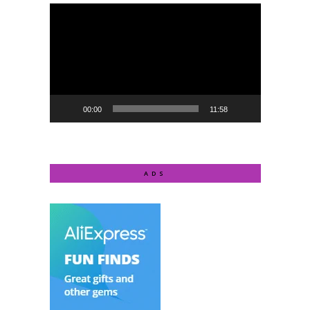
Video
Player
00:00
11:58
ADS