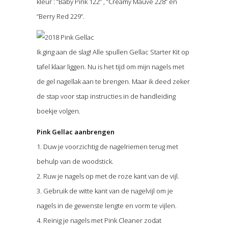
kleur : “Baby Pink 122” , “Creamy Mauve 228” en
“Berry Red 229”.
Ik ging aan de slag! Alle spullen Gellac Starter Kit op
tafel klaar liggen. Nu is het tijd om mijn nagels met
de gel nagellak aan te brengen. Maar ik deed zeker
de stap voor stap instructies in de handleiding
boekje volgen.
Pink Gellac aanbrengen
1. Duw je voorzichtig de nagelriemen terug met
behulp van de woodstick.
2. Ruw je nagels op met de roze kant van de vijl.
3. Gebruik de witte kant van de nagelvijl om je
nagels in de gewenste lengte en vorm te vijlen.
4. Reinig je nagels met Pink Cleaner zodat