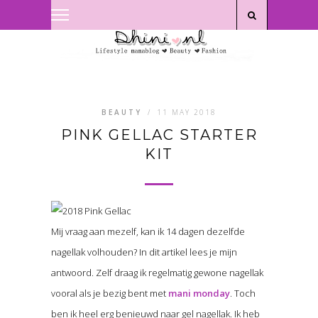
Privacyverklaring
|
Disclaimer
BEAUTY
/
11 MAY 2018
PINK GELLAC STARTER
KIT
Mij vraag aan mezelf, kan ik 14 dagen dezelfde
nagellak volhouden? In dit artikel lees je mijn
antwoord. Zelf draag ik regelmatig gewone nagellak
vooral als je bezig bent met
mani monday
. Toch
ben ik heel erg benieuwd naar gel nagellak. Ik heb