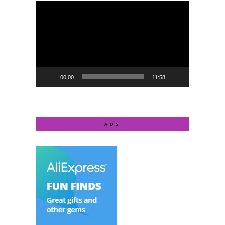
Video
Player
00:00
11:58
ADS