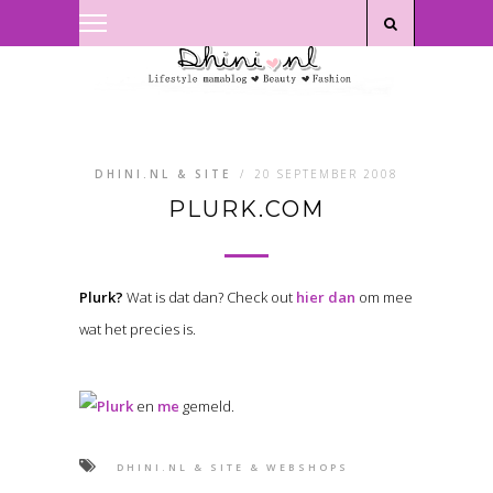
Privacyverklaring
|
Disclaimer
DHINI.NL & SITE
/
20 SEPTEMBER 2008
PLURK.COM
Plurk?
Wat is dat dan? Check out
hier dan
om mee
wat het precies is.
en
me
gemeld.
DHINI.NL & SITE & WEBSHOPS