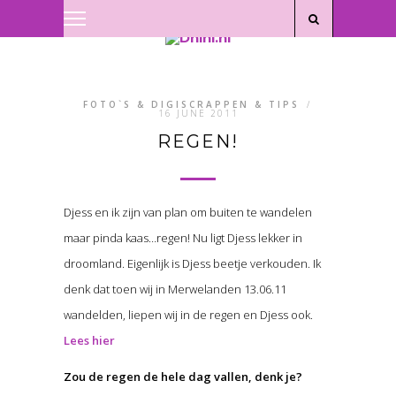
Privacyverklaring
|
Disclaimer
FOTO`S & DIGISCRAPPEN & TIPS
/
16 JUNE 2011
REGEN!
Djess en ik zijn van plan om buiten te wandelen
maar pinda kaas…regen! Nu ligt Djess lekker in
droomland. Eigenlijk is Djess beetje verkouden. Ik
denk dat toen wij in Merwelanden 13.06.11
wandelden, liepen wij in de regen en Djess ook.
Lees hier
Zou de regen de hele dag vallen, denk je?