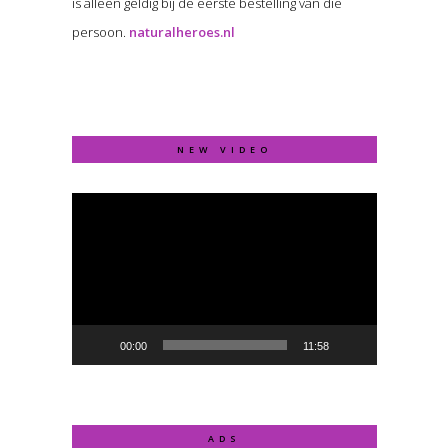
is alleen geldig bij de eerste bestelling van die
persoon.
naturalheroes.nl
NEW VIDEO
Video
Player
00:00
11:58
ADS