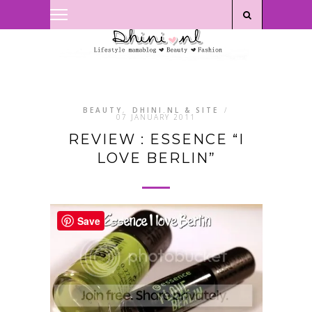
Privacyverklaring
|
Disclaimer
BEAUTY
,
DHINI.NL & SITE
/
07 JANUARY 2011
REVIEW : ESSENCE “I
LOVE BERLIN”
Save