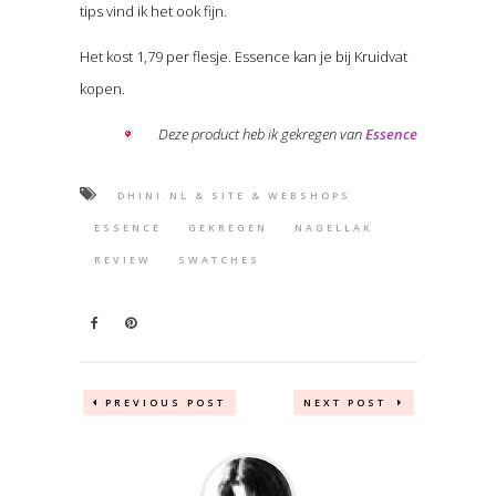
tips vind ik het ook fijn.
Het kost 1,79 per flesje. Essence kan je bij Kruidvat
kopen.
Deze product heb ik gekregen van
Essence
DHINI.NL & SITE & WEBSHOPS
ESSENCE
GEKREGEN
NAGELLAK
REVIEW
SWATCHES
PREVIOUS POST
NEXT POST