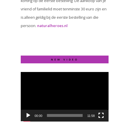
korting op de eerste bestelling. De aankoop van je
vriend of familielid moet tenminste 30 euro zijn en
is alleen geldig bij de eerste bestelling van die
persoon.
naturalheroes.nl
NEW VIDEO
Video
Player
00:00
11:58