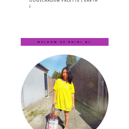
OOGSCHADUW PALETTE ( EARTH
)
WELKOM OP DHINI.NL