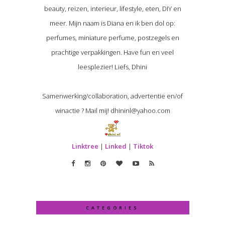
beauty, reizen, interieur, lifestyle, eten, DIY en
meer. Mijn naam is Diana en ik ben dol op:
perfumes, miniature perfume, postzegels en
prachtige verpakkingen. Have fun en veel
leesplezier! Liefs, Dhini
Samenwerking/collaboration, advertentie en/of
winactie ? Mail mij! dhininl@yahoo.com
Linktree
|
Linked
|
Tiktok
CATEGORIES