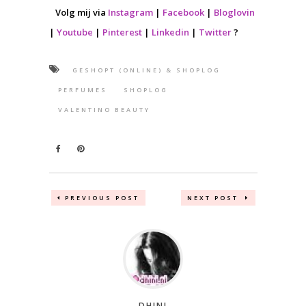
Volg mij via
Instagram
|
Facebook
|
Bloglovin
|
Youtube
|
Pinterest
|
Linkedin
|
Twitter
?
GESHOPT (ONLINE) & SHOPLOG
PERFUMES
SHOPLOG
VALENTINO BEAUTY
PREVIOUS POST
NEXT POST
DHINI