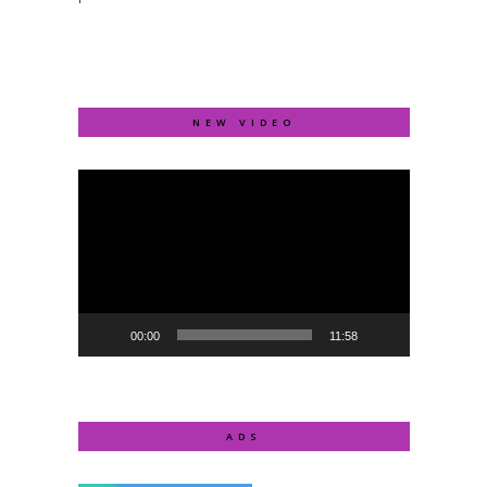
NEW VIDEO
Video
Player
00:00
11:58
ADS