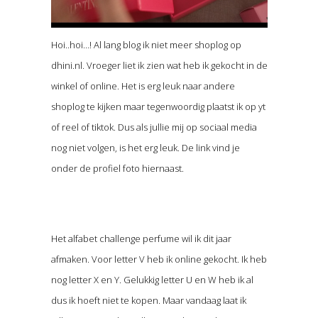
Hoi..hoi…! Al lang blog ik niet meer shoplog op
dhini.nl. Vroeger liet ik zien wat heb ik gekocht in de
winkel of online. Het is erg leuk naar andere
shoplog te kijken maar tegenwoordig plaatst ik op yt
of reel of tiktok. Dus als jullie mij op sociaal media
nog niet volgen, is het erg leuk. De link vind je
onder de profiel foto hiernaast.
Het alfabet challenge perfume wil ik dit jaar
afmaken. Voor letter V heb ik online gekocht. Ik heb
nog letter X en Y. Gelukkig letter U en W heb ik al
dus ik hoeft niet te kopen. Maar vandaag laat ik