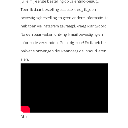
jullie mij eerste bestelling op valentino-beauty.
Toen ik daar bestelling plaatste kreeg ik geen
bevestiging bestelling en geen andere informatie. Ik
heb toen via instagram gevraagd, kreeg ik antwoord.
Na een paar weken ontving ik mail bevestiging en
informatie verzenden. Gelukkig maar! En ik heb het
pakketje ontvangen die ik vandaag de inhoud laten
zien.
Dhini