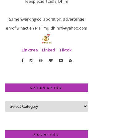
leesplezier! Liefs, Dhini
Samenwerking/collaboration, advertentie
en/of winactie ? Mail mij! dhininl@yahoo.com
Linktree
|
Linked
|
Tiktok
CATEGORIES
ARCHIVES