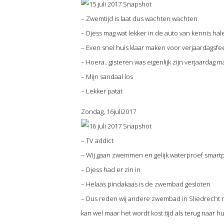
– Zwemtijd is laat dus wachten wachten
– Djess mag wat lekker in de auto van kennis hal
– Even snel huis klaar maken voor verjaardagsfe
– Hoera…gisteren was eigenlijk zijn verjaardag m
– Mijn sandaal los
– Lekker patat
Zondag, 16juli2017
– TV addict
– Wij gaan zwemmen en gelijk waterproef smartph
– Djess had er zin in
– Helaas pindakaas is de zwembad gesloten
– Dus reden wij andere zwembad in Sliedrecht m
kan wel maar het wordt kost tijd als terug naar h