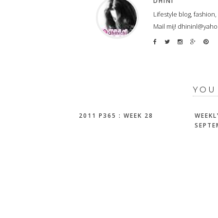
DHINI
Lifestyle blog, fashion
Mail mij! dhininl@yah
YOU
2011 P365 : WEEK 28
WEEKL
SEPTE