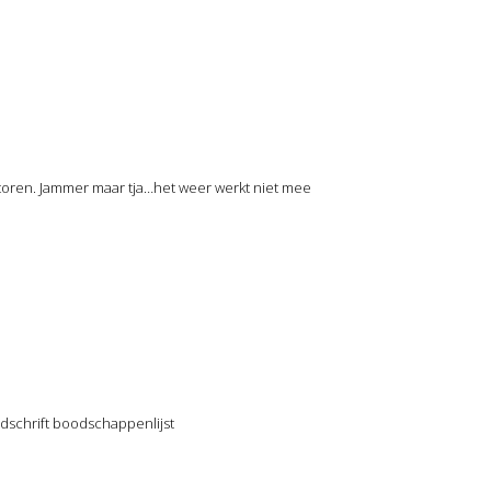
 toren. Jammer maar tja…het weer werkt niet mee
andschrift boodschappenlijst