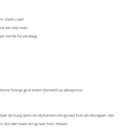
en. Dank u wel
est van mijn man
aar vierde hij vandaag
one hoesje ga ik testen (besteld op aliexpress)
aar de burg open en wij kunnen terug naar huis als doorgaan. Het
uis dus dan maar terug naar huis. Helaas