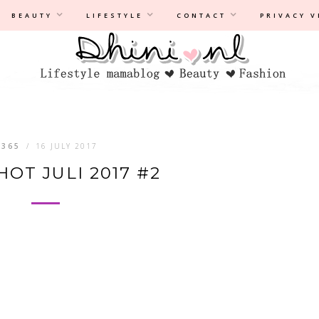
Privacyverklaring
|
Disclaimer
BEAUTY
LIFESTYLE
CONTACT
PRIVACY 
P365
/
16 JULY 2017
OT JULI 2017 #2