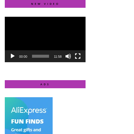
NEW VIDEO
Video
Player
00:00
11:58
ADS