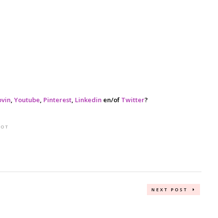
ovin
,
Youtube
,
Pinterest
,
Linkedin
en/of
Twitter
?
HOT
NEXT POST