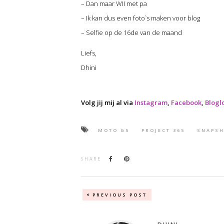
– Dan maar WII met pa
– Ik kan dus even foto`s maken voor blog
– Selfie op de 16de van de maand
Liefs,
Dhini
Volg jij mij al via
Instagram
,
Facebook
,
Blogl
MOTO G5
PROJECT 365
SNAPS
SHARE
PREVIOUS POST