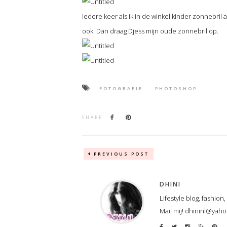
Iedere keer als ik in de winkel kinder zonnebril a
ook. Dan draag Djess mijn oude zonnebril op.
FOTOGRAFIE
PHOTOSHOP
SHARE
PREVIOUS POST
DHINI
Lifestyle blog, fashion
Mail mij! dhininl@yah