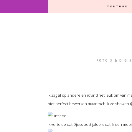
YOUTUBE
FOTO`S & DIGI
Ik zag al op andere en ik vind het leuk om van 
niet perfect bewerken maar toch ik ze showen 
Ik vertelde dat Djess best jaloers dat ik een mob