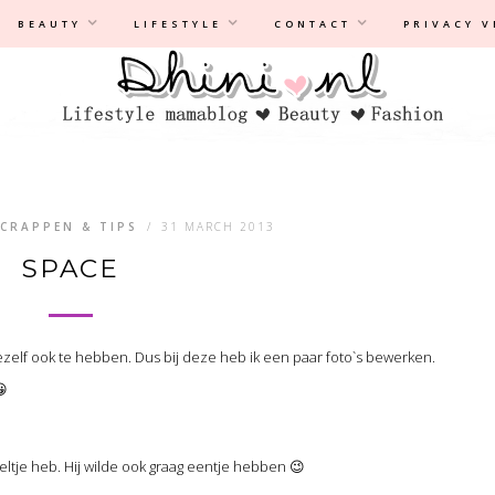
Privacyverklaring
|
Disclaimer
BEAUTY
LIFESTYLE
CONTACT
PRIVACY 
SCRAPPEN & TIPS
/
31 MARCH 2013
SPACE
mezelf ook te hebben. Dus bij deze heb ik een paar foto`s bewerken.
😀
ieltje heb. Hij wilde ook graag eentje hebben 😉