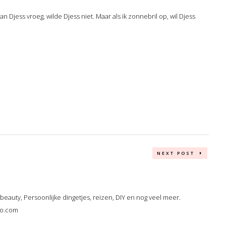
an Djess vroeg, wilde Djess niet. Maar als ik zonnebril op, wil Djess
NEXT POST
, beauty, Persoonlijke dingetjes, reizen, DIY en nog veel meer.
oo.com