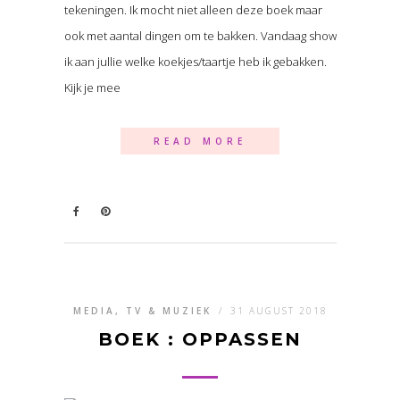
tekeningen. Ik mocht niet alleen deze boek maar
ook met aantal dingen om te bakken. Vandaag show
ik aan jullie welke koekjes/taartje heb ik gebakken.
Kijk je mee
READ MORE
MEDIA, TV & MUZIEK
/
31 AUGUST 2018
BOEK : OPPASSEN