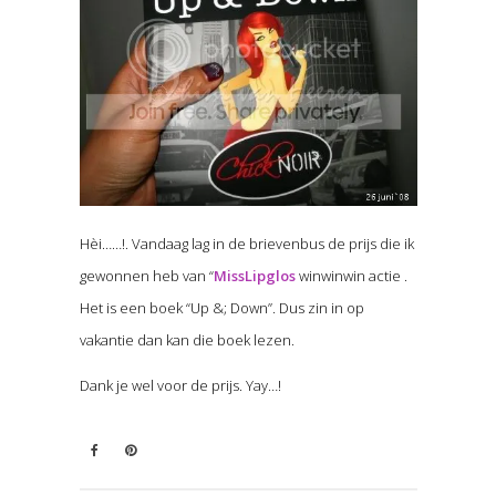
Hèi……!. Vandaag lag in de brievenbus de prijs die ik
gewonnen heb van “
MissLipglos
winwinwin actie .
Het is een boek “Up &; Down”. Dus zin in op
vakantie dan kan die boek lezen.
Dank je wel voor de prijs. Yay…!