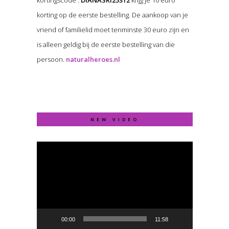
korting op de eerste bestelling. De aankoop van je
vriend of familielid moet tenminste 30 euro zijn en
is alleen geldig bij de eerste bestelling van die
persoon.
naturalheroes.nl
NEW VIDEO
Video
Player
00:00
11:58