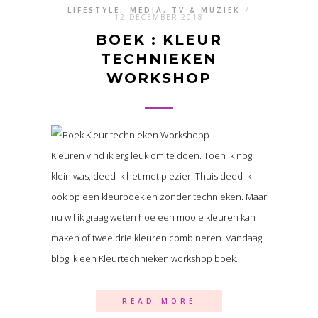
LIFESTYLE
,
MEDIA, TV & MUZIEK
/
12 DECEMBER 2018
BOEK : KLEUR
TECHNIEKEN
WORKSHOP
Kleuren vind ik erg leuk om te doen. Toen ik nog
klein was, deed ik het met plezier. Thuis deed ik
ook op een kleurboek en zonder technieken. Maar
nu wil ik graag weten hoe een mooie kleuren kan
maken of twee drie kleuren combineren. Vandaag
blog ik een Kleurtechnieken workshop boek.
READ MORE