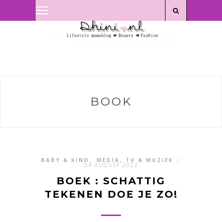
Privacyverklaring
|
Disclaimer
BOOK
BABY & KIND
,
MEDIA, TV & MUZIEK
/
24 AUGUST 2022
BOEK : SCHATTIG
TEKENEN DOE JE ZO!