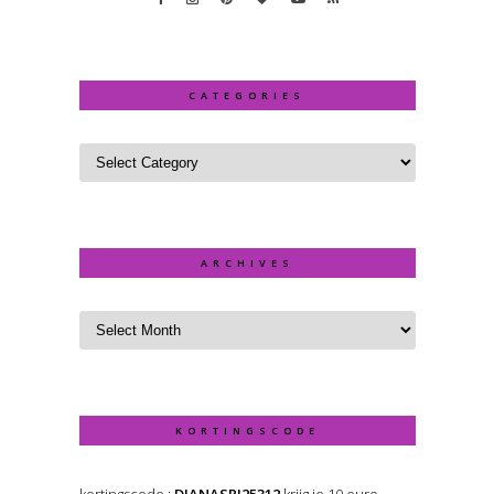
CATEGORIES
ARCHIVES
KORTINGSCODE
kortingscode :
DIANASRI25312
krijg je 10 euro