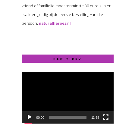
vriend of familielid moet tenminste 30 euro zijn en
is alleen geldig bij de eerste bestelling van die
persoon.
naturalheroes.nl
NEW VIDEO
Video
Player
00:00
11:58