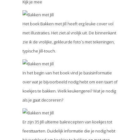
Kijk je mee
Het boek Bakken met Jill heeft erg leuke cover vol
met illustraties. Het ziet al vrolijk uit. De binnenkant
zie ik de vrolijke, gekleurde foto`s met tekeningen,
typische Jill-touch.
In het begin van het boek vind je basisinformatie
over wat je bijvoorbeeld nodig hebt om een taart of
koekjes te bakken. Welk keukengerei? Wat je nodig
als je gaat decoreren?
Er zijn 35 Jill ultieme bakrecepten van koekjes tot
feesttaarten. Duidelijk informatie die je nodig hebt
bijvoorbleed om koekjes te bakken en met stap-