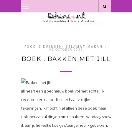
Privacyverklaring
|
Disclaimer
FOOD & DRINKEN, SELAMAT MAKAN
/
05 OCTOBER 2018
BOEK : BAKKEN MET JILL
Jill heeft een gloednieuw boek vol met echte Jill-
recepten en natuurlijk met haar vrolijke
tekeningen. Ik mocht niet alleen deze boek maar
ook met aantal dingen om te bakken. Vandaag show
ik aan jullie welke koekjes/taartje heb ik gebakken.