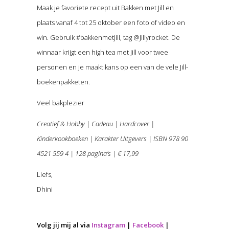
Maak je favoriete recept uit Bakken met Jill en
plaats vanaf 4 tot 25 oktober een foto of video en
win. Gebruik #bakkenmetJill, tag @Jillyrocket. De
winnaar krijgt een high tea met Jill voor twee
personen en je maakt kans op een van de vele Jill-
boekenpakketen.
Veel bakplezier
Creatief & Hobby | Cadeau | Hardcover |
Kinderkookboeken | Karakter Uitgevers | ISBN 978 90
4521 559 4 | 128 pagina’s | € 17,99
Liefs,
Dhini
Volg jij mij al via
Instagram
|
Facebook
|