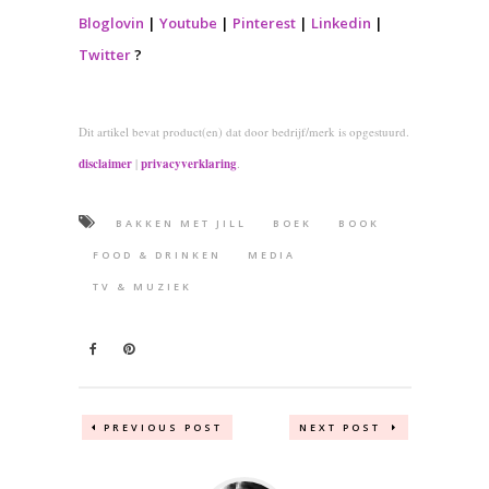
Bloglovin
|
Youtube
|
Pinterest
|
Linkedin
|
Twitter
?
Dit artikel bevat product(en) dat door bedrijf/merk is opgestuurd.
disclaimer
|
privacyverklaring
.
BAKKEN MET JILL
BOEK
BOOK
FOOD & DRINKEN
MEDIA
TV & MUZIEK
PREVIOUS POST
NEXT POST