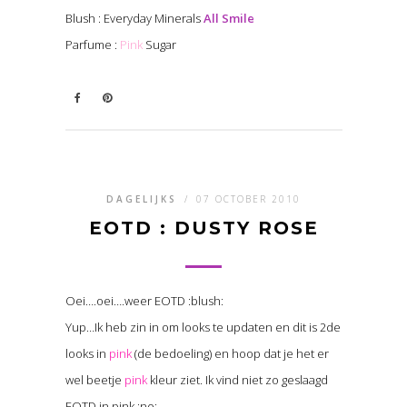
Blush : Everyday Minerals
All Smile
Parfume :
Pink
Sugar
DAGELIJKS
/
07 OCTOBER 2010
EOTD : DUSTY ROSE
Oei….oei….weer EOTD :blush:
Yup…Ik heb zin in om looks te updaten en dit is 2de
looks in
pink
(de bedoeling) en hoop dat je het er
wel beetje
pink
kleur ziet. Ik vind niet zo geslaagd
EOTD in pink :no: