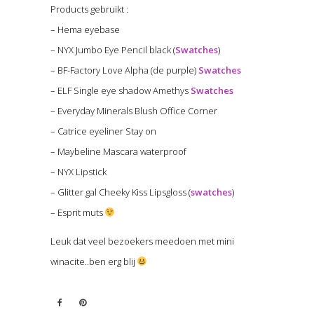
Products gebruikt :
– Hema eyebase
– NYX Jumbo Eye Pencil black (
Swatches
)
– BF-Factory Love Alpha (de purple)
Swatches
– ELF Single eye shadow Amethys
Swatches
– Everyday Minerals Blush Office Corner
– Catrice eyeliner Stay on
– Maybeline Mascara waterproof
– NYX Lipstick
– Glitter gal Cheeky Kiss Lipsgloss (
swatches
)
– Esprit muts
Leuk dat veel bezoekers meedoen met mini
winacite..ben erg blij