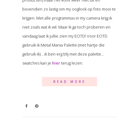
producten) maar het komt weer niet uit en
bovendien zo lastig om my ooglook op foto mooi te
krijgen. Met alle programmas in my camera krijg ik
niet zoals wat ik wil. Maar ik ga toch proberen en
vandaag laat ik jullie zien my EOTD! Voor EOTD
gebruik ik Metal Mania Palette (met hartje die
gebruik ik) …ik ben erg blij met deze palette…
swatches kan je
hier
terug lezen.
READ MORE