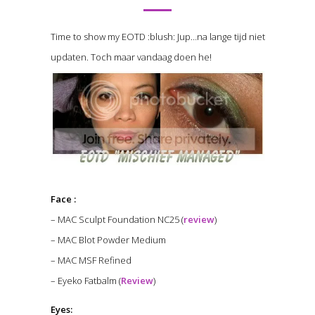
Time to show my EOTD :blush: Jup…na lange tijd niet
updaten. Toch maar vandaag doen he!
Face :
– MAC Sculpt Foundation NC25 (
review
)
– MAC Blot Powder Medium
– MAC MSF Refined
– Eyeko Fatbalm (
Review
)
Eyes: