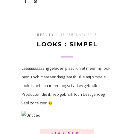
BEAUTY
/
18 FEBRUARY 2013
LOOKS : SIMPEL
Laaaaaaaaaang geleden plaat ik niet meer mij look
hier. Toch maar vandaag laat ik jullie mij simpele
look. Ik heb maar een oogschaduw gebruik.
Producten die ik heb gebruik toch best genoeg
veel zo te zien
READ MORE