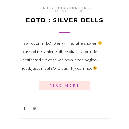
BEAUTY
,
PERSOONLIJK
/
21 DECEMBER 2010
EOTD : SILVER BELLS
Heb nog zin in EOTD en wil met jullie showen
:blush: of misschien is dit inspiratie voor jullie
kerstfeest die niet zo van opvallende ooglook
houd. Just simpel EOTD dus….kijk dan mee
READ MORE