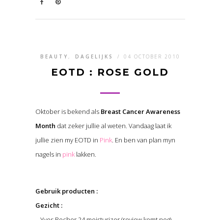
BEAUTY
,
DAGELIJKS
/
04 OCTOBER 2010
EOTD : ROSE GOLD
Oktober is bekend als
Breast Cancer Awareness
Month
dat zeker jullie al weten. Vandaag laat ik
jullie zien my EOTD in
Pink
. En ben van plan myn
nagels in
pink
lakken.
Gebruik producten :
Gezicht :
– Yves Rocher 24 moisturizer (review komt nog)