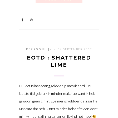
PERSOONLIJK
/
04 SEPTEMBER 2012
EOTD : SHATTERED
LIME
Hi… dat is laaaaaang geleden plaats ik eotd. De
laatste tijd gebruik ik minder make-up want ik heb
gewoon geen zin in. Eyeliner is voldoende..raar he!
Mascara dat heb ik niet minder behoefte aan want
mijn wimpers zijn nu langer en ik vind het mooi