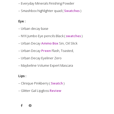
– Everyday Minerals Finishing Powder
– Smashbox highlighter quad (
Swatches
)
Eye :
– Urban decay base
– NYX Jumbo Eye pencils Black (
swatches
)
– Urban Decay
Ammo Box
Sin, Oil Slick
– Urban Decay
Preen
Flash, Toasted,
– Urban Decay Eyeliner Zero
– Maybeline Volume Expert Mascara
Lips :
– Clinique Pinkberry (
Swatch
)
– Glitter Gal Lipgloss
Review