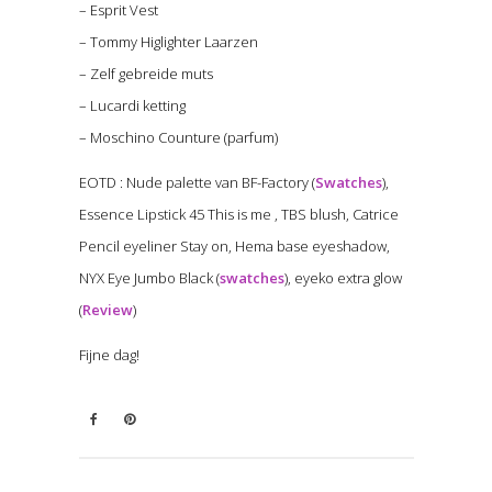
– Esprit Vest
– Tommy Higlighter Laarzen
– Zelf gebreide muts
– Lucardi ketting
– Moschino Counture (parfum)
EOTD : Nude palette van BF-Factory (
Swatches
),
Essence Lipstick 45 This is me , TBS blush, Catrice
Pencil eyeliner Stay on, Hema base eyeshadow,
NYX Eye Jumbo Black (
swatches
), eyeko extra glow
(
Review
)
Fijne dag!