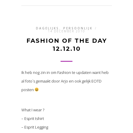
DAGELIJKS
,
PERSOONLIJK
/
14 DECEMBER 2010
FASHION OF THE DAY
12.12.10
Ik heb nog zin in om Fashion te updaten want heb
al foto`s gemaakt door Arjo en ook gelijk EOTD
posten
What I wear ?
– Esprit tshirt
– Esprit Legging