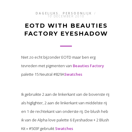
DAGELIJKS
,
PERSOONLIJK
/
10 DECEMBER 2010
EOTD WITH BEAUTIES
FACTORY EYESHADOW
Niet zo echt bijzonder EOTD maar ben erg
tevreden met pigmenten van
Beauties Factory
palette 15 Neutral #829A
Swatches
Ik gebruikte 2 aan de linkerkant van de bovenste rij
als higlighter, 2 aan de linkerkant van middelste rij
en 1 de rechtekant van onderste rij. De blush heb
ik van de Alpha love palette 6 Eyeshadow + 2 Blush
Kit » #503F gebruikt
Swatches