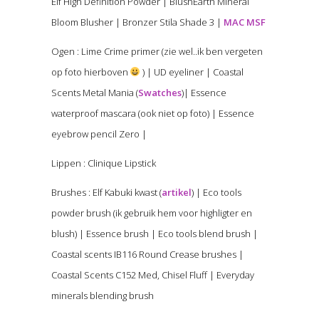
Elf High Definition Powder | BlushEarth Mineral
Bloom Blusher | Bronzer Stila Shade 3 |
MAC MSF
Ogen : Lime Crime primer (zie wel..ik ben vergeten
op foto hierboven
) | UD eyeliner | Coastal
Scents Metal Mania (
Swatches
)| Essence
waterproof mascara (ook niet op foto) | Essence
eyebrow pencil Zero |
Lippen : Clinique Lipstick
Brushes : Elf Kabuki kwast (
artikel
) | Eco tools
powder brush (ik gebruik hem voor highligter en
blush) | Essence brush | Eco tools blend brush |
Coastal scents IB116 Round Crease brushes |
Coastal Scents C152 Med, Chisel Fluff | Everyday
minerals blending brush