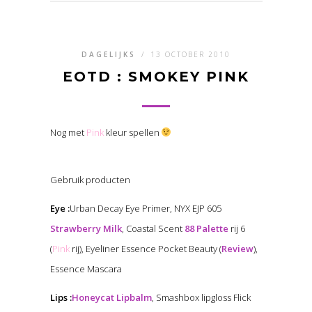
DAGELIJKS
/
13 OCTOBER 2010
EOTD : SMOKEY PINK
Nog met
Pink
kleur spellen
Gebruik producten
Eye :
Urban Decay Eye Primer, NYX EJP 605
Strawberry Milk
, Coastal Scent
88 Palette
rij 6
(
Pink
rij), Eyeliner Essence Pocket Beauty (
Review
),
Essence Mascara
Lips :
Honeycat Lipbalm
, Smashbox lipgloss Flick