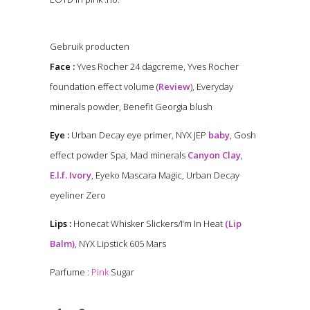
Gebruik producten
Face :
Yves Rocher 24 dagcreme, Yves Rocher
foundation effect volume (
Review
), Everyday
minerals powder, Benefit Georgia blush
Eye :
Urban Decay eye primer, NYX JEP
baby
, Gosh
effect powder Spa, Mad minerals
Canyon Clay
,
E.l.f. Ivory
, Eyeko Mascara Magic, Urban Decay
eyeliner Zero
Lips :
Honecat Whisker Slickers/I’m In Heat
(Lip
Balm)
, NYX Lipstick 605 Mars
Parfume :
Pink
Sugar