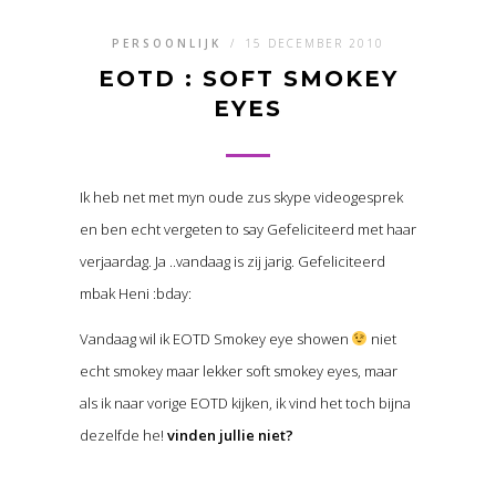
PERSOONLIJK
/
15 DECEMBER 2010
EOTD : SOFT SMOKEY
EYES
Ik heb net met myn oude zus skype videogesprek
en ben echt vergeten to say Gefeliciteerd met haar
verjaardag. Ja ..vandaag is zij jarig. Gefeliciteerd
mbak Heni :bday:
Vandaag wil ik EOTD Smokey eye showen
niet
echt smokey maar lekker soft smokey eyes, maar
als ik naar vorige EOTD kijken, ik vind het toch bijna
dezelfde he!
vinden jullie niet?