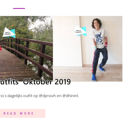
ess`s dagelijks outfit op @djessvh en @dhininl.
READ MORE