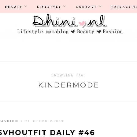
Privacyverklaring
|
Disclaimer
BEAUTY
LIFESTYLE
CONTACT
PRIVACY 
BROWSING TAG:
KINDERMODE
FASHION
/
21 DECEMBER 2019
SVHOUTFIT DAILY #46