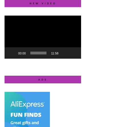
NEW VIDEO
Video
Player
00:00
11:58
ADS