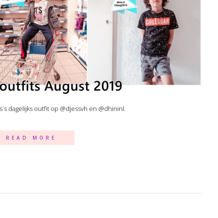
ss`s dagelijks outfit op @djessvh en @dhininl.
READ MORE