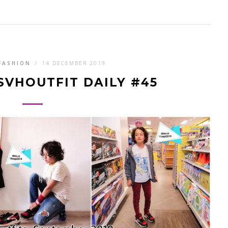
FASHION
/
14 DECEMBER 2019
SVHOUTFIT DAILY #45