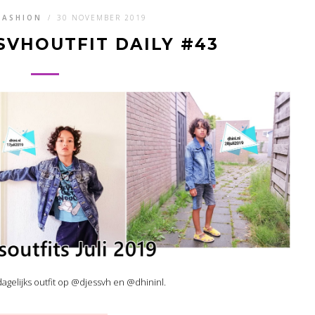
FASHION
/
30 NOVEMBER 2019
SVHOUTFIT DAILY #43
s dagelijks outfit op @djessvh en @dhininl.