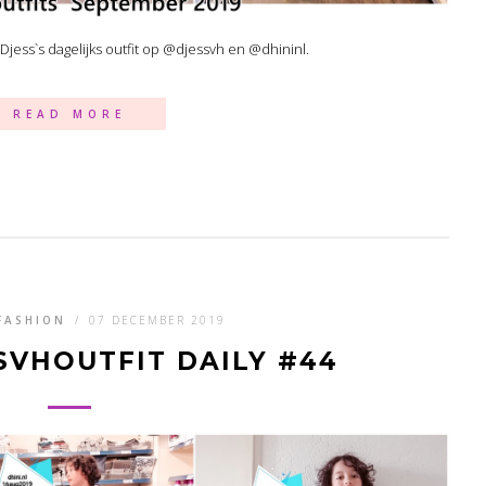
Djess`s dagelijks outfit op @djessvh en @dhininl.
READ MORE
FASHION
/
07 DECEMBER 2019
SVHOUTFIT DAILY #44