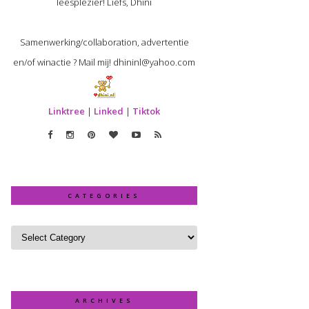
leesplezier! Liefs, Dhini
Samenwerking/collaboration, advertentie
en/of winactie ? Mail mij! dhininl@yahoo.com
Linktree
|
Linked
|
Tiktok
CATEGORIES
ARCHIVES