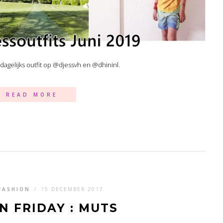
s dagelijks outfit op @djessvh en @dhininl.
READ MORE
FASHION
/
15 DECEMBER 2017
N FRIDAY : MUTS