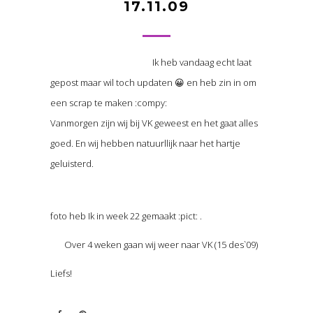
17.11.09
Ik heb vandaag echt laat
gepost maar wil toch updaten 😀 en heb zin in om
een scrap te maken :compy:
Vanmorgen zijn wij bij VK geweest en het gaat alles
goed. En wij hebben natuurllijk naar het hartje
geluisterd.
foto heb Ik in week 22 gemaakt :pict: .
Over 4 weken gaan wij weer naar VK (15 des`09)
Liefs!