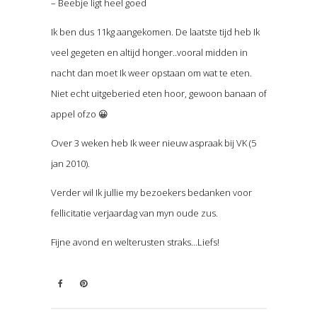
– Beebje ligt heel goed
Ik ben dus 11kg aangekomen. De laatste tijd heb Ik
veel gegeten en altijd honger..vooral midden in
nacht dan moet Ik weer opstaan om wat te eten.
Niet echt uitgeberied eten hoor, gewoon banaan of
appel ofzo 😀
Over 3 weken heb Ik weer nieuw aspraak bij VK (5
jan 2010).
Verder wil Ik jullie my bezoekers bedanken voor
fellicitatie verjaardag van myn oude zus.
Fijne avond en welterusten straks…Liefs!