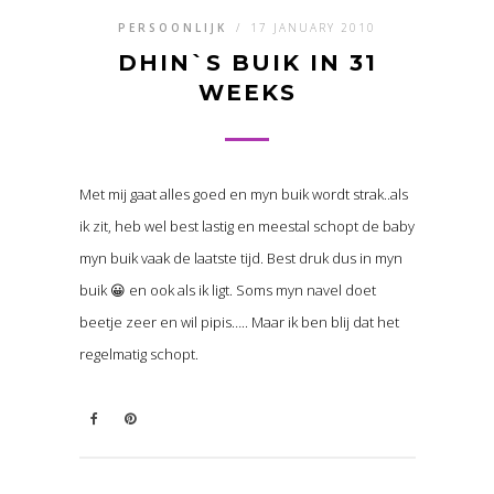
PERSOONLIJK
/
17 JANUARY 2010
DHIN`S BUIK IN 31
WEEKS
Met mij gaat alles goed en myn buik wordt strak..als
ik zit, heb wel best lastig en meestal schopt de baby
myn buik vaak de laatste tijd. Best druk dus in myn
buik 😀 en ook als ik ligt. Soms myn navel doet
beetje zeer en wil pipis….. Maar ik ben blij dat het
regelmatig schopt.