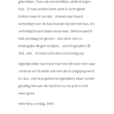
gebrokken. Toen wij overstrekken, wilde Ik tegen
Arjo …ff naar andere kant want ik zacht glade
trottoir maar ik zei niks… ik keek naar board
vertrektijd voor de bus hoewel wij niet met bus. De
vertrektijd board staat nieuw daar, denk ik want ik
heb vandaag net gezien….dus door niet zo
belangrijke dingen te kijken….werd ik gevallen 🙁
Shit…shit…. ik moet echt xtra voorzichtig zijn.
Eigenlijk wilde myn lieve man met dit weer niet naar
centrum en hij wilde ook niet dat ik chagrijnig werd
en dus ..niet leuk gebeuren (gevallen). Maar verder
gelukkig niks aan de hand en nu my pols is ook
weer goed.
Hele fijne zondag…liefs!