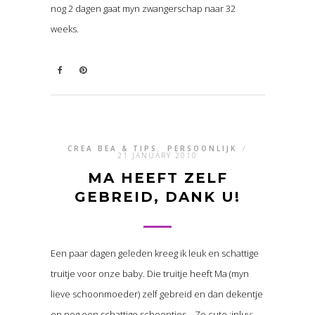
nog 2 dagen gaat myn zwangerschap naar 32
weeks.
CREA BEA & TIPS
,
PERSOONLIJK
/
21 JANUARY 2010
MA HEEFT ZELF
GEBREID, DANK U!
Een paar dagen geleden kreeg ik leuk en schattige
truitje voor onze baby. Die truitje heeft Ma (myn
lieve schoonmoeder) zelf gebreid en dan dekentje
en nog een schattige schoentjes….Zo cute :inluv: