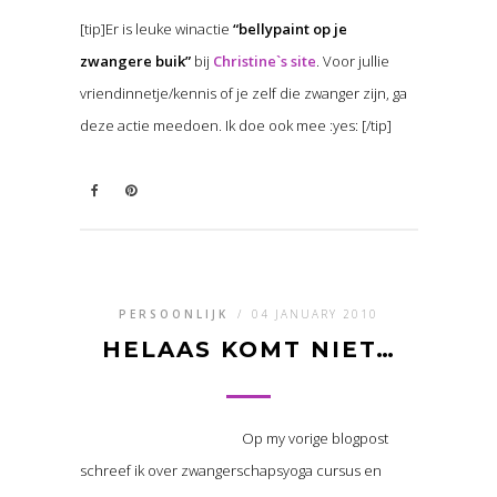
[tip]Er is leuke winactie
“bellypaint op je
zwangere buik”
bij
Christine`s site
. Voor jullie
vriendinnetje/kennis of je zelf die zwanger zijn, ga
deze actie meedoen. Ik doe ook mee :yes: [/tip]
PERSOONLIJK
/
04 JANUARY 2010
HELAAS KOMT NIET…
Op my vorige blogpost
schreef ik over zwangerschapsyoga cursus en