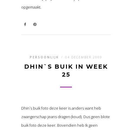
opgemaakt.
PERSOONLIJK
/
04 DECEMBER 2009
DHIN`S BUIK IN WEEK
25
Dhin`s buik foto deze keer is anders want heb
zwangerschap jeans dragen (koud). Dus geen blote
buik foto deze keer. Bovendien heb Ik geen