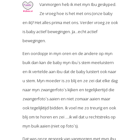
Vanmorgen heb ik met myn Ibu geskyped.
Ze vroeg hoe is het met ons (onze baby
en ik)? Het alles prima met ons. Verder vroeg ze ook
is baby actief bewegingen. Ja…echt actief
bewegingen.
Een oordopje in myn oren en de andere op myn
buik dan kan de baby myn ibu`s stem meeluistern
en ik vertelde aan ibu dat de baby luistert ook naar
u stem. Myn moeder is zo blij en ze zei dat elke dag
naar myn zwangerfoto`s kijken en tegelijkertijd die
zwangerfoto`s aaien en niet zomaar aaien maar
ook tegelijktijd bidden. Ik voel me zo treurig en ook
blij om te horen en zei ….ik wil dat u rechtstreks op
myn buik aaien (niet op foto`s).
Dat was onze gesprek van vanmorgen met myn ibu.