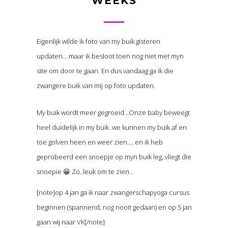
WEEKS
Eigenlijk wilde ik foto van my buik gisteren
updaten….maar ik besloot toen nog niet met myn
site om door te gaan. En dus vandaag ga ik die
zwangere buik van mij op foto updaten.
My buik wordt meer gegroeid…Onze baby beweegt
heel duidelijk in my buik..we kunnen my buik af en
toe golven heen en weer zien…. en ik heb
geprobeerd een snoepje op myn buik leg, vliegt die
snoepie 😀 Zo..leuk om te zien…
[note]op 4 jan ga ik naar zwangerschapyoga cursus
beginnen (spannend, nog nooit gedaan) en op 5 jan
gaan wij naar VK[/note]