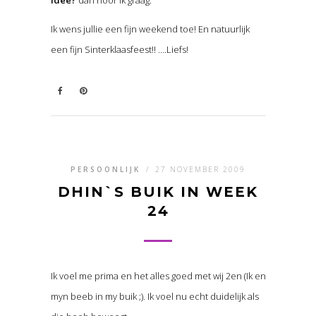
idee?
dan hoor Ik graag.
Ik wens jullie een fijn weekend toe! En natuurlijk
een fijn Sinterklaasfeest!! ….Liefs!
PERSOONLIJK
/
27 NOVEMBER 2009
DHIN`S BUIK IN WEEK
24
Ik voel me prima en het alles goed met wij 2en (Ik en
myn beeb in my buik ;). Ik voel nu echt duidelijk als