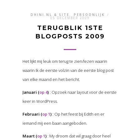
DHINI.NL & SITE
,
PERSOONLIJK
/
05 DECEMBER 2009
TERUGBLIK 1STE
BLOGPOSTS 2009
Het lijkt mij leuk om terug te zien/lezen waarin
waarin Ik de eerste volzin van de eerste blog post
van elke maand en het bericht.
Januari (
op 4
)
: Opzoek naar layout voor de eerste
keer in WordPress.
Februari (
op 1
)
: Op het feest bij Edith en er
iemand mij een baan aangeboden.
Maart (
op 1
)
: My droom dat wil graag door heel