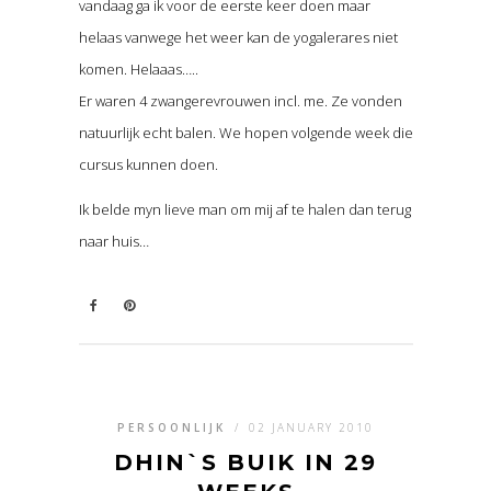
vandaag ga ik voor de eerste keer doen maar
helaas vanwege het weer kan de yogalerares niet
komen. Helaaas…..
Er waren 4 zwangerevrouwen incl. me. Ze vonden
natuurlijk echt balen. We hopen volgende week die
cursus kunnen doen.
Ik belde myn lieve man om mij af te halen dan terug
naar huis…
PERSOONLIJK
/
02 JANUARY 2010
DHIN`S BUIK IN 29