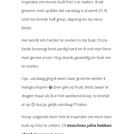
inspiratie om mooie buik foto`s te maken. Ik wil
gewoon snel update dat vandaag is al week 25. Ik
voel me beetje half griep, slaperig en my neus
kietel.
Het wordt iets harder te voelen in my buik. Onze
beeb beweegt best aardig hard en Ik ook myn lieve
man geniet ervan. Nog steeds geweldig en leuk om
te voelen.
Oja…vandaag ging Ik weer naar groente winkel 4
mangos kopen 😀 (ben gek op fruit). Best zwaar te
dragen maar als Ik in het weekend koop, is meetal
al op 🙁 dus ja..gelijk vandaag ff halen.
Hoop volgende keer heb Ik inspiratie om mooi myn
buik op foto te zetten. Of
misschien jullie hebben