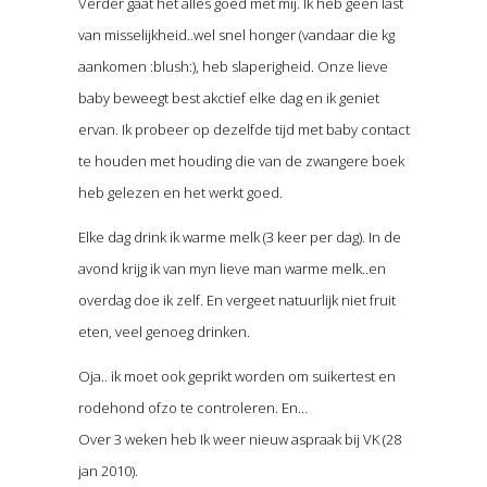
Verder gaat het alles goed met mij. Ik heb geen last
van misselijkheid..wel snel honger (vandaar die kg
aankomen :blush:), heb slaperigheid. Onze lieve
baby beweegt best akctief elke dag en ik geniet
ervan. Ik probeer op dezelfde tijd met baby contact
te houden met houding die van de zwangere boek
heb gelezen en het werkt goed.
Elke dag drink ik warme melk (3 keer per dag). In de
avond krijg ik van myn lieve man warme melk..en
overdag doe ik zelf. En vergeet natuurlijk niet fruit
eten, veel genoeg drinken.
Oja.. ik moet ook geprikt worden om suikertest en
rodehond ofzo te controleren. En…
Over 3 weken heb Ik weer nieuw aspraak bij VK (28
jan 2010).