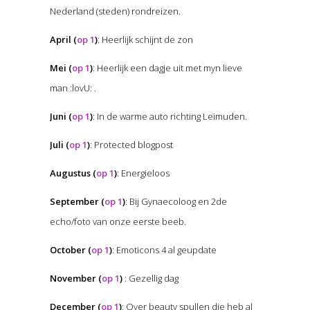
Nederland (steden) rondreizen.
April (
op 1
)
: Heerlijk schijnt de zon
Mei (
op 1
)
: Heerlijk een dagje uit met myn lieve
man :lovU: .
Juni (
op 1
)
: In de warme auto richting Leimuden.
Juli (
op 1
)
: Protected blogpost
Augustus (
op 1
)
: Energieloos
September (
op 1
)
: Bij Gynaecoloog en 2de
echo/foto van onze eerste beeb.
October (
op 1
)
: Emoticons 4 al geupdate
November (
op 1
)
: Gezellig dag
December (
op 1
)
: Over beauty spullen die heb al