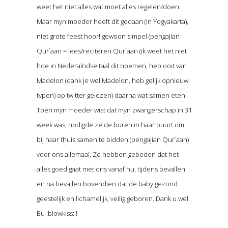
weet het niet alles wat moet alles regelen/doen.
Maar myn moeder heeft dit gedaan (in Yogyakarta),
niet grote feest hoor! gewoon simpel (pengajian
Qur`aan = lees/reciteren Qur`aan (ik weet het niet
hoe in Nederalndse taal dit noemen, heb ooit van
Madelon (dank je wel Madelon, heb gelijk opnieuw
typen) op twitter gelezen) daarna wat samen eten.
Toen myn moeder wist dat myn zwangerschap in 31
week was, nodigde ze de buren in haar buurt om
bij haar thuis samen te bidden (pengajian Qur`aan)
voor ons allemaal. Ze hebben gebeden dat het
alles goed gaat met ons vanaf nu, tijdens bevallen
en na bevallen bovendien dat de baby gezond
geestelijk en lichamelijk, veilig geboren. Dank u wel
Bu :blowkiss: !