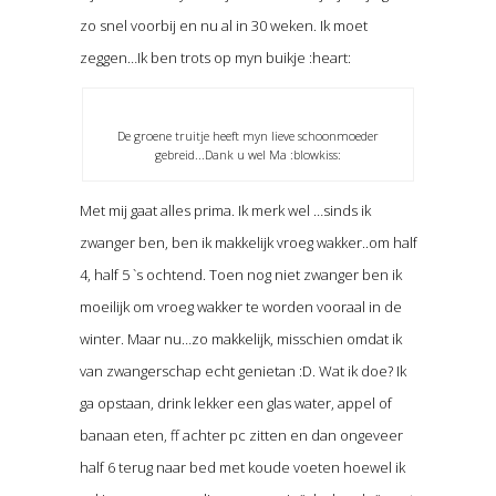
zo snel voorbij en nu al in 30 weken. Ik moet
zeggen…Ik ben trots op myn buikje :heart:
De groene truitje heeft myn lieve schoonmoeder
gebreid...Dank u wel Ma :blowkiss:
Met mij gaat alles prima. Ik merk wel …sinds ik
zwanger ben, ben ik makkelijk vroeg wakker..om half
4, half 5 `s ochtend. Toen nog niet zwanger ben ik
moeilijk om vroeg wakker te worden vooraal in de
winter. Maar nu…zo makkelijk, misschien omdat ik
van zwangerschap echt genietan :D. Wat ik doe? Ik
ga opstaan, drink lekker een glas water, appel of
banaan eten, ff achter pc zitten en dan ongeveer
half 6 terug naar bed met koude voeten hoewel ik