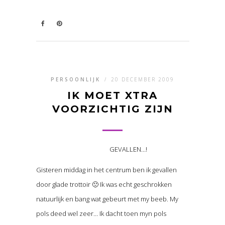
PERSOONLIJK
/
20 DECEMBER 2009
IK MOET XTRA
VOORZICHTIG ZIJN
GEVALLEN…!
Gisteren middag in het centrum ben ik gevallen
door glade trottoir 🙁 Ik was echt geschrokken
natuurlijk en bang wat gebeurt met my beeb. My
pols deed wel zeer… Ik dacht toen myn pols