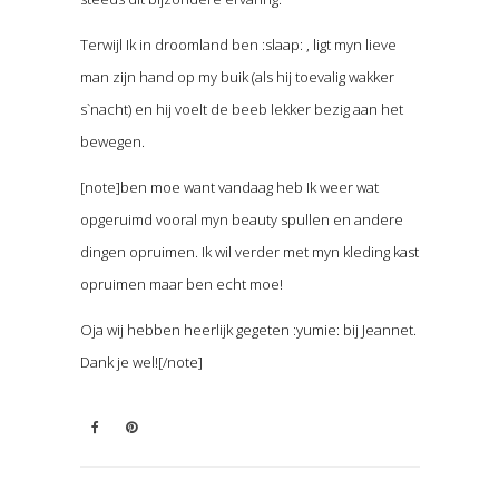
Terwijl Ik in droomland ben :slaap: , ligt myn lieve
man zijn hand op my buik (als hij toevalig wakker
s`nacht) en hij voelt de beeb lekker bezig aan het
bewegen.
[note]ben moe want vandaag heb Ik weer wat
opgeruimd vooral myn beauty spullen en andere
dingen opruimen. Ik wil verder met myn kleding kast
opruimen maar ben echt moe!
Oja wij hebben heerlijk gegeten :yumie: bij Jeannet.
Dank je wel![/note]