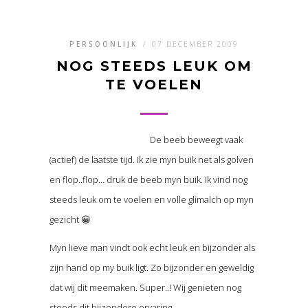
PERSOONLIJK
/
07 DECEMBER 2009
NOG STEEDS LEUK OM
TE VOELEN
De beeb beweegt vaak
(actief) de laatste tijd. Ik zie myn buik net als golven
en flop..flop… druk de beeb myn buik. Ik vind nog
steeds leuk om te voelen en volle glimalch op myn
gezicht 😀
Myn lieve man vindt ook echt leuk en bijzonder als
zijn hand op my buik ligt. Zo bijzonder en geweldig
dat wij dit meemaken. Super..! Wij genieten nog
steeds dit bijzondere ervaring.