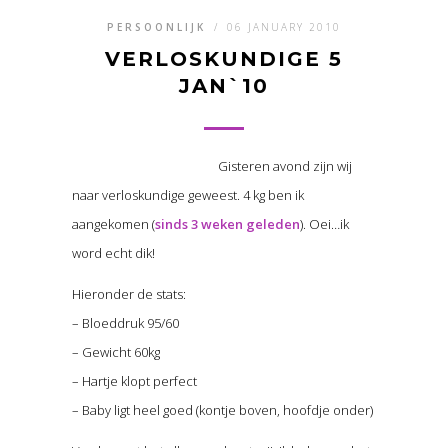
PERSOONLIJK
/
06 JANUARY 2010
VERLOSKUNDIGE 5
JAN`10
Gisteren avond zijn wij
naar verloskundige geweest. 4 kg ben ik
aangekomen (
sinds 3 weken geleden
). Oei…ik
word echt dik!
Hieronder de stats:
– Bloeddruk 95/60
– Gewicht 60kg
– Hartje klopt perfect
– Baby ligt heel goed (kontje boven, hoofdje onder)