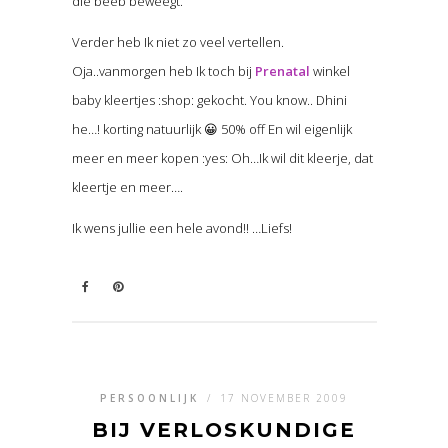
die beeb beweegt.
Verder heb Ik niet zo veel vertellen.
Oja..vanmorgen heb Ik toch bij
Prenatal
winkel
baby kleertjes :shop: gekocht. You know.. Dhini
he…! korting natuurlijk 😀 50% off En wil eigenlijk
meer en meer kopen :yes: Oh…Ik wil dit kleerje, dat
kleertje en meer….
Ik wens jullie een hele avond!! …Liefs!
PERSOONLIJK
/
17 NOVEMBER 2009
BIJ VERLOSKUNDIGE