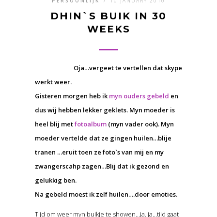
PERSOONLIJK
/
10 JANUARY 2010
DHIN`S BUIK IN 30
WEEKS
Oja…vergeet te vertellen dat skype
werkt weer.
Gisteren morgen heb ik
myn ouders gebeld
en
dus wij hebben lekker geklets. Myn moeder is
heel blij met
fotoalbum
(myn vader ook). Myn
moeder vertelde dat ze gingen huilen…blije
tranen …eruit toen ze foto`s van mij en my
zwangerscahp zagen…Blij dat ik gezond en
gelukkig ben.
Na gebeld moest ik zelf huilen….door emoties.
Tijd om weer myn buikje te showen…ja..ja…tijd gaat