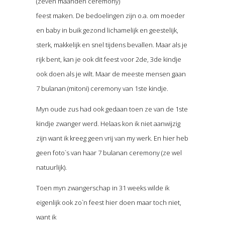
(zeven maanden ceremony)
feest maken. De bedoelingen zijn o.a. om moeder
en baby in buik gezond lichamelijk en geestelijk,
sterk, makkelijk en snel tijdens bevallen. Maar als je
rijk bent, kan je ook dit feest voor 2de, 3de kindje
ook doen als je wilt. Maar de meeste mensen gaan
7 bulanan (mitoni) ceremony van 1ste kindje.
Myn oude zus had ook gedaan toen ze van de 1ste
kindje zwanger werd. Helaas kon ik niet aanwijzig
zijn want ik kreeg geen vrij van my werk. En hier heb
geen foto`s van haar 7 bulanan ceremony (ze wel
natuurlijk).
Toen myn zwangerschap in 31 weeks wilde ik
eigenlijk ook zo`n feest hier doen maar toch niet,
want ik