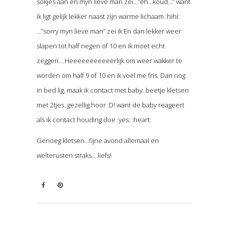
sokjes aan en myn lieve man zei…”eh…koud…” want
ik ligt gelijk lekker naast zijn warme lichaam :hihi:
…”sorry myn lieve man” zei ik En dan lekker weer
slapen tot half negen of 10 en ik moet echt
zeggen….Heeeeeeeeeeerlijk om weer wakker te
worden om half 9 of 10 en ik voel me fris. Dan nog
in bed lig, maak ik contact met baby..beetje kletsen
met 2tjes..gezellig hoor :D! want de baby reageert
als ik contact houding doe :yes: :heart:
Genoeg kletsen…fijne avond allemaal en
welterusten straks….liefs!