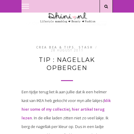
Privacyverklaring
|
Disclaimer
CREA BEA & TIPS
,
STASH
/
28 AUGUST 2011
TIP : NAGELLAK
OPBERGEN
Een tijdje terug liet ik aan jullie dat ik een helmer
kast van IKEA heb gekocht voor myn alle lakjes (
klik
hier some of my collectie
),
hier artikel terug
lezen
. In de elke laden zitten niet zo veel lakje. Ik
berg de nagellak per kleur op. Dus in een ladje