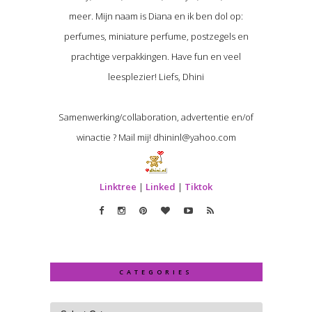
meer. Mijn naam is Diana en ik ben dol op:
perfumes, miniature perfume, postzegels en
prachtige verpakkingen. Have fun en veel
leesplezier! Liefs, Dhini
Samenwerking/collaboration, advertentie en/of
winactie ? Mail mij! dhininl@yahoo.com
Linktree
|
Linked
|
Tiktok
CATEGORIES