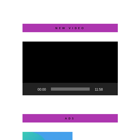
NEW VIDEO
Video
Player
00:00
11:58
ADS