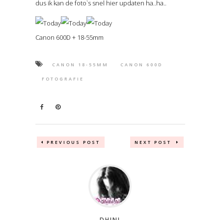
dus ik kan de foto`s snel hier updaten ha..ha..
Canon 600D + 18-55mm
CANON 18-55MM
CANON 600D
FOTOGRAFIE
PREVIOUS POST
NEXT POST
DHINI