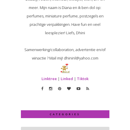
meer. Mijn naam is Diana en ik ben dol op:
perfumes, miniature perfume, postzegels en
prachtige verpakkingen. Have fun en veel
leesplezier! Liefs, Dhini
Samenwerking/collaboration, advertentie en/of
winactie ? Mail mij! dhininl@yahoo.com
Linktree
|
Linked
|
Tiktok
CATEGORIES