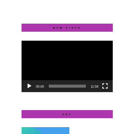
NEW VIDEO
Video
Player
00:00
11:58
ADS