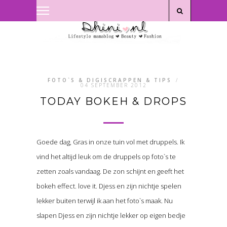
Privacyverklaring
|
Disclaimer
FOTO`S & DIGISCRAPPEN & TIPS
/
04 SEPTEMBER 2012
TODAY BOKEH & DROPS
Goede dag, Gras in onze tuin vol met druppels. Ik
vind het altijd leuk om de druppels op foto`s te
zetten zoals vandaag. De zon schijnt en geeft het
bokeh effect. love it. Djess en zijn nichtje spelen
lekker buiten terwijl ik aan het foto`s maak. Nu
slapen Djess en zijn nichtje lekker op eigen bedje