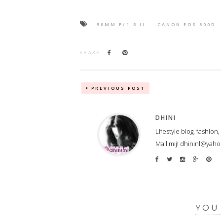
50MM F/1.8 II
CANON EOS 500D
SHARE
PREVIOUS POST
DHINI
Lifestyle blog, fashion
Mail mij! dhininl@yah
YOU