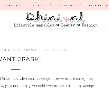
Privacyverklaring
|
Disclaimer
BEAUTY
LIFESTYLE
CONTACT
PRIVACY 
PEN & TIPS
,
TRAVEL
/
16 OCTOBER 2011
ANTIJPARK!
f frisse neus halen. Zoals op vorige artikel vertelde ik dat wij in de
wij gedaan. Heerlijk gewandeld @wantijpark! Echt heerlijk weertje,