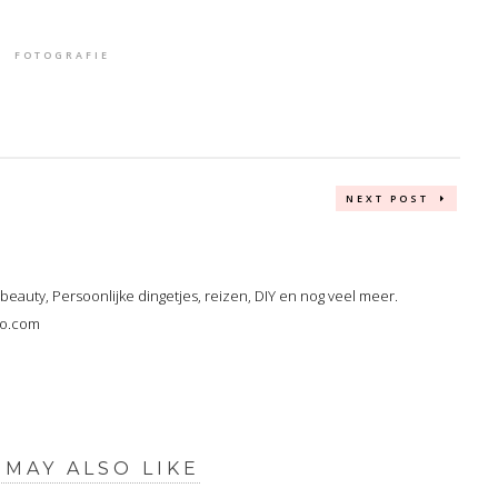
FOTOGRAFIE
NEXT POST
, beauty, Persoonlijke dingetjes, reizen, DIY en nog veel meer.
oo.com
 MAY ALSO LIKE