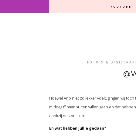
YOUTUBE
FOTO`S & DIGISCRAP
@W
Hoewel Arjo niet zo lekker voelt, gingen wij toch f
middag ff naar buiten willen gaan en dat hebben 
dankzij de zon :sun:
En wat hebben jullie gedaan?