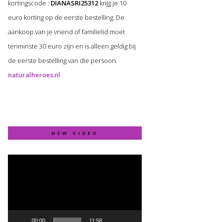
kortingscode :
DIANASRI25312
krijg je 10
euro korting op de eerste bestelling. De
aankoop van je vriend of familielid moet
tenminste 30 euro zijn en is alleen geldig bij
de eerste bestelling van die persoon.
naturalheroes.nl
NEW VIDEO
Video
Player
00:00
11:58