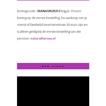
kortingscode :
DIANASRI25312
krijg je 10 euro
korting op de eerste bestelling. De aankoop van je
vriend of familielid moet tenminste 30 euro zijn en
is alleen geldig bij de eerste bestelling van die
persoon.
naturalheroes.nl
NEW VIDEO
Video
Player