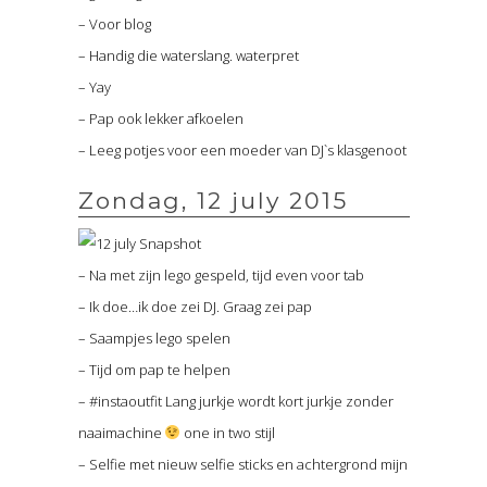
– Voor blog
– Handig die waterslang. waterpret
– Yay
– Pap ook lekker afkoelen
– Leeg potjes voor een moeder van DJ`s klasgenoot
Zondag, 12 july 2015
– Na met zijn lego gespeld, tijd even voor tab
– Ik doe…ik doe zei DJ. Graag zei pap
– Saampjes lego spelen
– Tijd om pap te helpen
– #instaoutfit Lang jurkje wordt kort jurkje zonder
naaimachine
one in two stijl
– Selfie met nieuw selfie sticks en achtergrond mijn