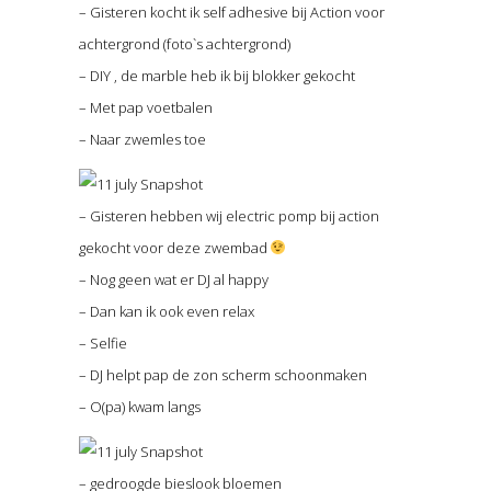
– Gisteren kocht ik self adhesive bij Action voor
achtergrond (foto`s achtergrond)
– DIY , de marble heb ik bij blokker gekocht
– Met pap voetbalen
– Naar zwemles toe
– Gisteren hebben wij electric pomp bij action
gekocht voor deze zwembad
– Nog geen wat er DJ al happy
– Dan kan ik ook even relax
– Selfie
– DJ helpt pap de zon scherm schoonmaken
– O(pa) kwam langs
– gedroogde bieslook bloemen