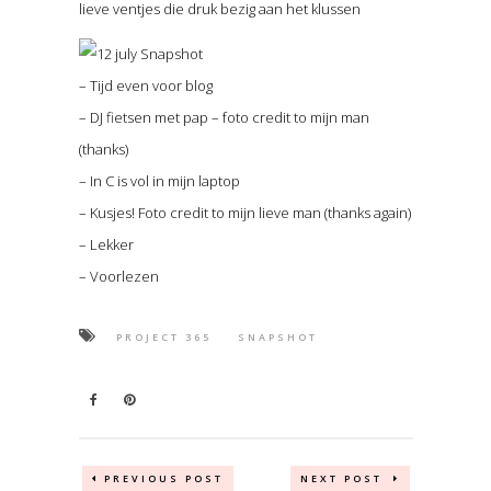
lieve ventjes die druk bezig aan het klussen
– Tijd even voor blog
– DJ fietsen met pap – foto credit to mijn man
(thanks)
– In C is vol in mijn laptop
– Kusjes! Foto credit to mijn lieve man (thanks again)
– Lekker
– Voorlezen
PROJECT 365
SNAPSHOT
PREVIOUS POST
NEXT POST