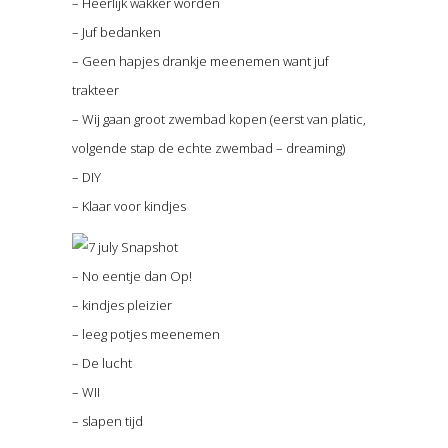
– Heerlijk wakker worden
– Juf bedanken
– Geen hapjes drankje meenemen want juf
trakteer
– Wij gaan groot zwembad kopen (eerst van platic,
volgende stap de echte zwembad – dreaming)
– DIY
– Klaar voor kindjes
– No eentje dan Op!
– kindjes pleizier
– leeg potjes meenemen
– De lucht
– WII
– slapen tijd