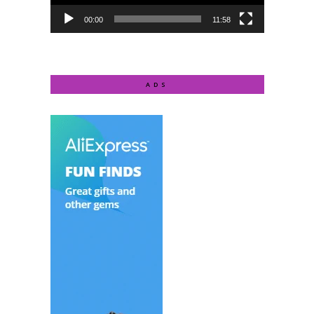
00:00
11:58
ADS