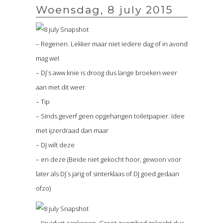
Woensdag, 8 july 2015
– Regenen. Lekker maar niet iedere dag of in avond
mag wel
– DJ`s aww knie is droog dus lange broeken weer
aan met dit weer
– Tip
– Sinds geverf geen opgehangen toiletpapier. Idee
met ijzerdraad dan maar
– DJ wilt deze
– en deze (Beide niet gekocht hoor, gewoon voor
later als DJ`s jarig of sinterklaas of DJ goed gedaan
ofzo)
– Kruidvat aankopen. Groot zwembad gekocht dus