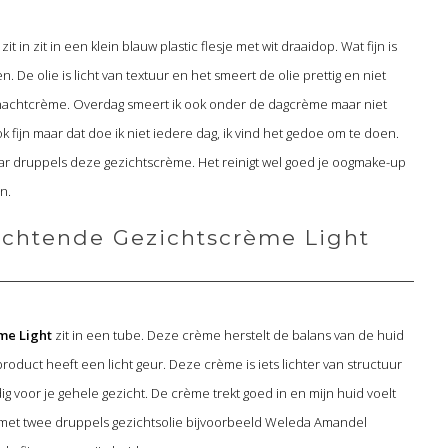
zit in zit in een klein blauw plastic flesje met wit draaidop. Wat fijn is
n. De olie is licht van textuur en het smeert de olie prettig en niet
jn nachtcrème. Overdag smeert ik ook onder de dagcrème maar niet
fijn maar dat doe ik niet iedere dag, ik vind het gedoe om te doen.
aar druppels deze gezichtscrème. Het reinigt wel goed je oogmake-up
n.
chtende Gezichtscrème Light
me Light
zit in een tube. Deze crème herstelt de balans van de huid
 product heeft een licht geur. Deze crème is iets lichter van structuur
ig voor je gehele gezicht. De crème trekt goed in en mijn huid voelt
 met twee druppels gezichtsolie bijvoorbeeld Weleda Amandel