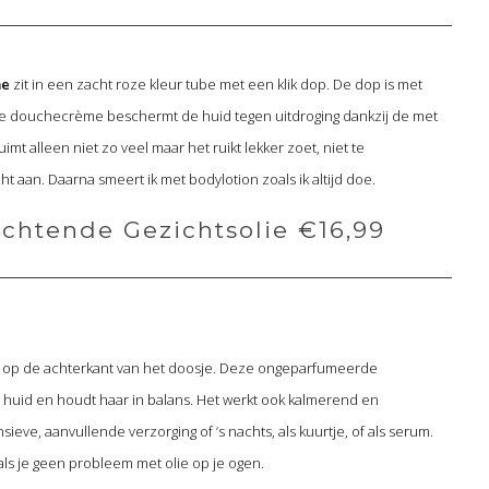
me
zit in een zacht roze kleur tube met een klik dop. De dop is met
De douchecrème beschermt de huid tegen uitdroging dankzij de met
mt alleen niet zo veel maar het ruikt lekker zoet, niet te
t aan. Daarna smeert ik met bodylotion zoals ik altijd doe.
htende Gezichtsolie €16,99
ie op de achterkant van het doosje. Deze ongeparfumeerde
e huid en houdt haar in balans. Het werkt ook kalmerend en
ieve, aanvullende verzorging of ’s nachts, als kuurtje, of als serum.
als je geen probleem met olie op je ogen.