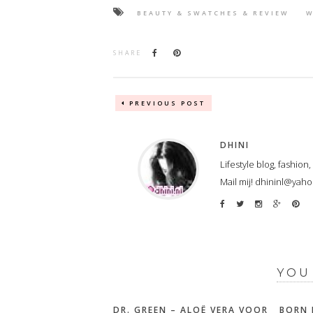
BEAUTY & SWATCHES & REVIEW
W
SHARE
PREVIOUS POST
DHINI
Lifestyle blog, fashion
Mail mij! dhininl@yah
YOU
DR. GREEN – ALOË VERA VOOR
BORN 