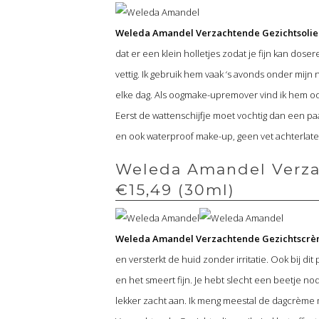
Weleda Amandel Verzachtende Gezichtsolie
dat er een klein holletjes zodat je fijn kan dosere
vettig. Ik gebruik hem vaak ‘s avonds onder mi
elke dag. Als oogmake-upremover vind ik hem ook 
Eerst de wattenschijfje moet vochtig dan een p
en ook waterproof make-up, geen vet achterlate
Weleda Amandel Verza
€15,49 (30ml)
Weleda Amandel Verzachtende Gezichtscrè
en versterkt de huid zonder irritatie. Ook bij dit
en het smeert fijn. Je hebt slecht een beetje nod
lekker zacht aan. Ik meng meestal de dagcrème