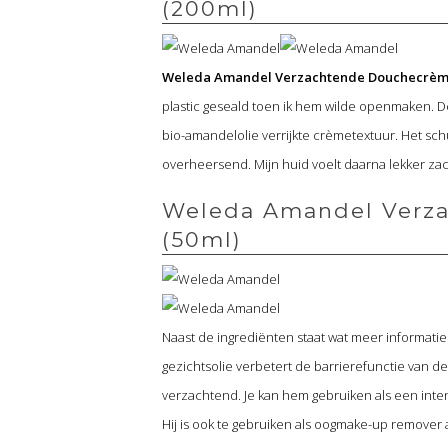
(200ml)
Weleda Amandel Verzachtende Douchecrè
plastic geseald toen ik hem wilde openmaken. 
bio-amandelolie verrijkte crèmetextuur. Het schui
overheersend. Mijn huid voelt daarna lekker zach
Weleda Amandel Verzac
(50ml)
Naast de ingrediënten staat wat meer informat
gezichtsolie verbetert de barrierefunctie van d
verzachtend. Je kan hem gebruiken als een intens
Hij is ook te gebruiken als oogmake-up remover 