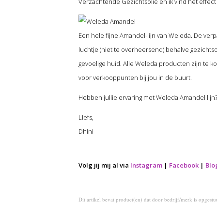
Verzachtende Gezichtsolie en ik vind het effect 
Een hele fijne Amandel-lijn van Weleda. De verpak
luchtje (niet te overheersend) behalve gezichtso
gevoelige huid. Alle Weleda producten zijn te 
voor verkooppunten bij jou in de buurt.
Hebben jullie ervaring met Weleda Amandel lijn
Liefs,
Dhini
Volg jij mij al via
Instagram
|
Facebook
|
Blo
Dit artikel bevat product(en) dat door bedrijf/merk is opgest