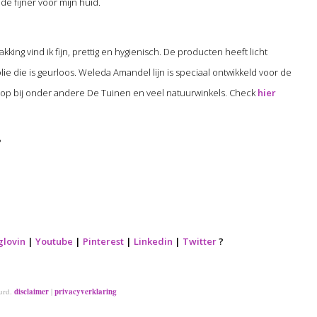
de fijner voor mijn huid.
king vind ik fijn, prettig en hygienisch. De producten heeft licht
lie die is geurloos. Weleda Amandel lijn is speciaal ontwikkeld voor de
koop bij onder andere De Tuinen en veel natuurwinkels. Check
hier
?
glovin
|
Youtube
|
Pinterest
|
Linkedin
|
Twitter
?
uurd.
disclaimer
|
privacyverklaring