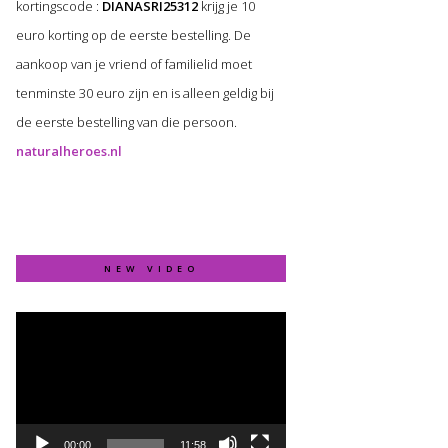
kortingscode :
DIANASRI25312
krijg je 10
euro korting op de eerste bestelling. De
aankoop van je vriend of familielid moet
tenminste 30 euro zijn en is alleen geldig bij
de eerste bestelling van die persoon.
naturalheroes.nl
NEW VIDEO
Video
Player
00:00
11:58