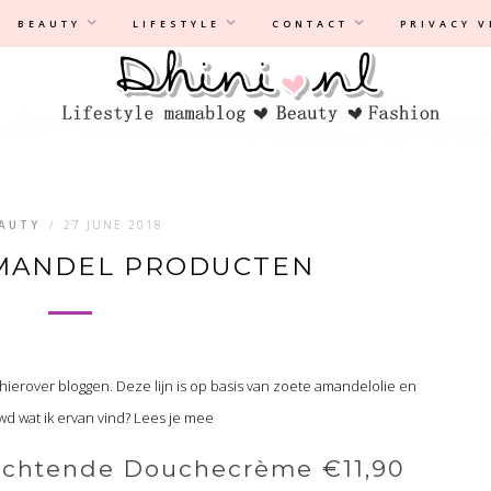
Privacyverklaring
|
Disclaimer
BEAUTY
LIFESTYLE
CONTACT
PRIVACY 
AUTY
/
27 JUNE 2018
MANDEL PRODUCTEN
ie hierover bloggen. Deze lijn is op basis van zoete amandelolie en
wd wat ik ervan vind? Lees je mee
chtende Douchecrème €11,90