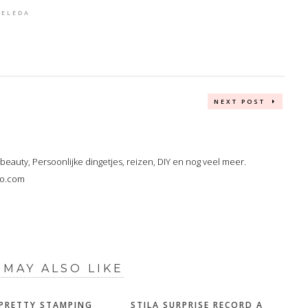
ELEDA
NEXT POST
, beauty, Persoonlijke dingetjes, reizen, DIY en nog veel meer.
oo.com
 MAY ALSO LIKE
PRETTY STAMPING
STILA SURPRISE RECORD A