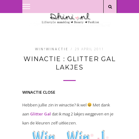
Privacyverklaring
|
Disclaimer
WIN!WINACTIE
/
29 APRIL 2011
WINACTIE : GLITTER GAL
LAKJES
WINACTIE CLOSE
Hebben jullie zin in winactie? ik wel
Met dank
aan
Glitter Gal
dat ik mag 2 lakjes weggeven en je
kan de kleuren zelf uitkiezen.