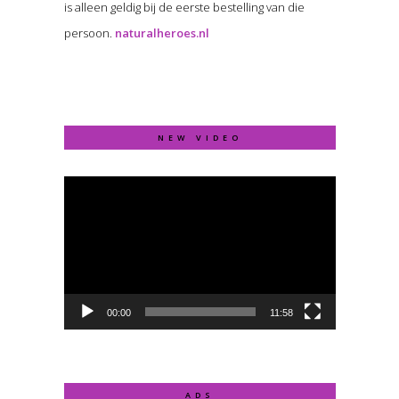
is alleen geldig bij de eerste bestelling van die
persoon.
naturalheroes.nl
NEW VIDEO
Video
Player
00:00
11:58
ADS