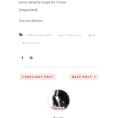
Deze winactie loopt tot 15 mei
[/important]
Succes dames!
GESPONSORD
GLITTER GAL
WIN
WINACTIE
PREVIOUS POST
NEXT POST