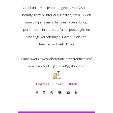
Op dhini.nl vind je op het gebied van fashion,
beauty, reizen, interieur, lifestyle, eten, DIY en
meer. Mijn naam is Diana en ik ben dol op:
perfumes, miniature perfume, postzegels en
prachtige verpakkingen. Have fun en veel
leesplezier! Liefs, Dhini
Samenwerking/collaboration, advertentie en/of
winactie ? Mail mij! dhininl@yahoo.com
Linktree
|
Linked
|
Tiktok