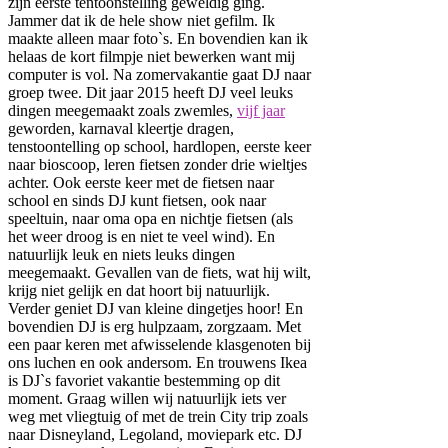
zijn eerste tentoonstelling geweldig ging.
Jammer dat ik de hele show niet gefilm. Ik
maakte alleen maar foto`s. En bovendien kan ik
helaas de kort filmpje niet bewerken want mij
computer is vol. Na zomervakantie gaat DJ naar
groep twee. Dit jaar 2015 heeft DJ veel leuks
dingen meegemaakt zoals zwemles,
vijf jaar
geworden, karnaval kleertje dragen,
tenstoontelling op school, hardlopen, eerste keer
naar bioscoop, leren fietsen zonder drie wieltjes
achter. Ook eerste keer met de fietsen naar
school en sinds DJ kunt fietsen, ook naar
speeltuin, naar oma opa en nichtje fietsen (als
het weer droog is en niet te veel wind). En
natuurlijk leuk en niets leuks dingen
meegemaakt. Gevallen van de fiets, wat hij wilt,
krijg niet gelijk en dat hoort bij natuurlijk.
Verder geniet DJ van kleine dingetjes hoor! En
bovendien DJ is erg hulpzaam, zorgzaam. Met
een paar keren met afwisselende klasgenoten bij
ons luchen en ook andersom. En trouwens Ikea
is DJ`s favoriet vakantie bestemming op dit
moment. Graag willen wij natuurlijk iets ver
weg met vliegtuig of met de trein City trip zoals
naar Disneyland, Legoland, moviepark etc. DJ