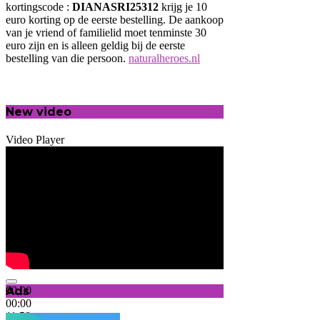
kortingscode :
DIANASRI25312
krijg je 10
euro korting op de eerste bestelling. De aankoop
van je vriend of familielid moet tenminste 30
euro zijn en is alleen geldig bij de eerste
bestelling van die persoon.
naturalheroes.nl
New video
Video Player
Ads
00:00
00:00
11:58